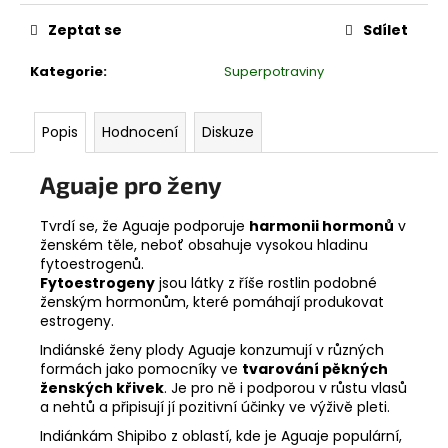
č
cena:
u
Zeptat se
Sdílet
j
e
Kategorie
:
Superpotraviny
m
e
Popis
Hodnocení
Diskuze
ANDSKÝ
Aguaje pro ženy
KŘÍŘ
-
TYRKYS
Tvrdí se, že Aguaje podporuje
harmonii hormonů
v
ženském těle, neboť obsahuje vysokou hladinu
650
fytoestrogenů.
Kč
Fytoestrogeny
jsou látky z říše rostlin podobné
ženským hormonům, které pomáhají produkovat
estrogeny.
Indiánské ženy plody Aguaje konzumují v různých
formách jako pomocníky ve
tvarování pěkných
ženských křivek
. Je pro ně i podporou v růstu vlasů
a nehtů a připisují jí pozitivní účinky ve výživě pleti.
Indiánkám Shipibo z oblastí, kde je Aguaje populární,