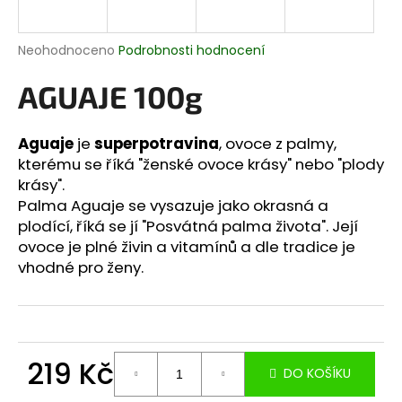
a
j
Průměrné
Neohodnoceno
Podrobnosti hodnocení
í
hodnocení
produktu
AGUAJE 100g
t
je
?
0,0
z
Aguaje
je
superpotravina
, ovoce z palmy,
5
kterému se říká "ženské ovoce krásy" nebo "plody
hvězdiček.
krásy".
Palma Aguaje se vysazuje jako okrasná a
HLEDAT
plodící, říká se jí "Posvátná palma života". Její
ovoce je plné živin a vitamínů a dle tradice je
vhodné pro ženy.
D
o
p
o
219 Kč
r
DO KOŠÍKU
u
Měrná