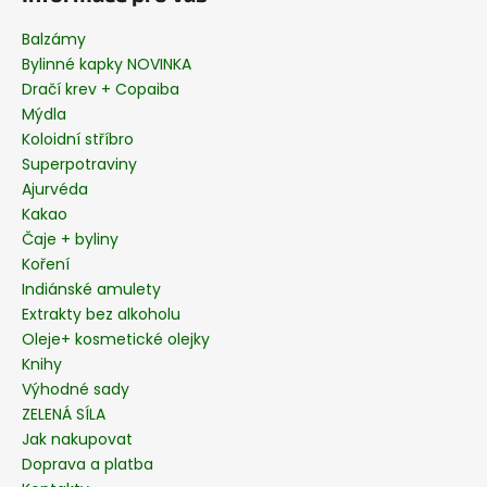
p
a
Balzámy
t
Bylinné kapky NOVINKA
í
Dračí krev + Copaiba
Mýdla
Koloidní stříbro
Superpotraviny
Ajurvéda
Kakao
Čaje + byliny
Koření
Indiánské amulety
Extrakty bez alkoholu
Oleje+ kosmetické olejky
Knihy
Výhodné sady
ZELENÁ SÍLA
Jak nakupovat
Doprava a platba