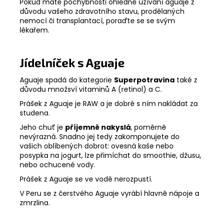
Pokud máte pochybnosti ohledně užívání aguaje z
důvodu vašeho zdravotního stavu, prodělaných
nemocí či transplantací, poraďte se se svým
lékařem.
Jídelníček s Aguaje
Aguaje spadá do kategorie
Superpotravina
také z
důvodu množsví vitaminů A (retinol) a C.
Prášek z Aguaje je RAW a je dobré s ním nakládat za
studena.
Jeho chuť je
příjemně nakyslá
, poměrně
nevýrazná. Snadno jej tedy zakomponujete do
vašich oblíbených dobrot: ovesná kaše nebo
posypka na jogurt, lze přimíchat do smoothie, džusu,
nebo ochucené vody.
Prášek z Aguaje se ve vodě nerozpustí.
V Peru se z čerstvého Aguaje vyrábí hlavně nápoje a
zmrzlina.