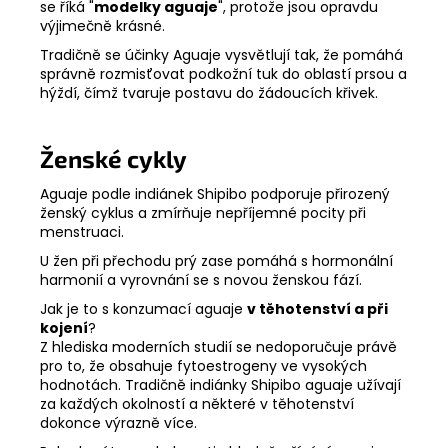
se říká "
modelky aguaje
", protože jsou opravdu
výjimečně krásné.
Tradičně se účinky Aguaje vysvětlují tak, že pomáhá
správně rozmisťovat podkožní tuk do oblastí prsou a
hýždí, čímž tvaruje postavu do žádoucích křivek.
Ženské cykly
Aguaje podle indiánek Shipibo podporuje přirozený
ženský cyklus a zmírňuje nepříjemné pocity při
menstruaci.
U žen při přechodu prý zase pomáhá s hormonální
harmonií a vyrovnání se s novou ženskou fází.
Jak je to s konzumací aguaje
v těhotenství a při
kojení
?
Z hlediska moderních studií se nedoporučuje právě
pro to, že obsahuje fytoestrogeny ve vysokých
hodnotách. Tradičně indiánky Shipibo aguaje užívají
za každých okolností a některé v těhotenství
dokonce výrazně více.