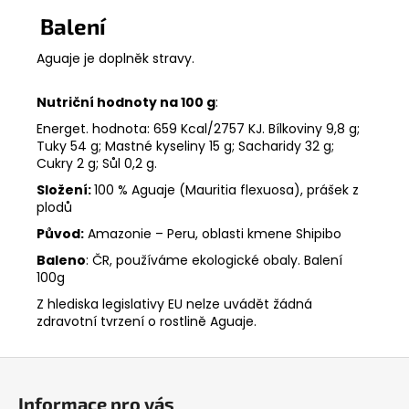
Balení
Aguaje je doplněk stravy.
Nutriční hodnoty na 100 g
:
Energet. hodnota: 659 Kcal/2757 KJ. Bílkoviny 9,8 g;
Tuky 54 g; Mastné kyseliny 15 g; Sacharidy 32 g;
Cukry 2 g; Sůl 0,2 g.
Složení:
100 % Aguaje (Mauritia flexuosa), prášek z
plodů
Původ:
Amazonie – Peru, oblasti kmene Shipibo
Baleno
: ČR, používáme ekologické obaly. Balení
100g
Z hlediska legislativy EU nelze uvádět žádná
zdravotní tvrzení o rostlině Aguaje.
Z
á
Informace pro vás