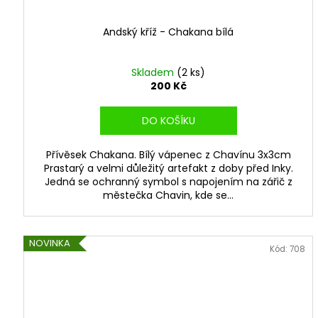
Andský kříž - Chakana bílá
Skladem
(2 ks)
200 Kč
DO KOŠÍKU
Přívěsek Chakana. Bílý vápenec z Chavínu 3x3cm
Prastarý a velmi důležitý artefakt z doby před Inky.
Jedná se ochranný symbol s napojením na zářič z
městečka Chavin, kde se...
NOVINKA
Kód:
708