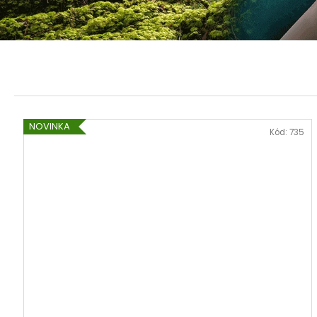
ANDSKÝ KŘÍŽ - CHAKANA BÍLÁ
200 Kč
NOVINKA
Kód:
735