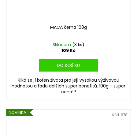
MACA černá 100g
Skladem
(3 ks)
109 Kč
DO KOŠÍKU
Říká se jí kořen života pro její vysokou výživovou
hodnotou a řadu dalších super benefitů. 100g - super
cena!!!
NOVINKA
Kód:
678