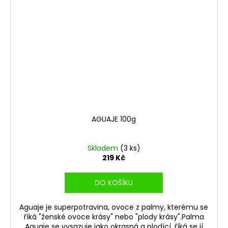
AGUAJE 100g
Skladem
(3 ks)
219 Kč
DO KOŠÍKU
Aguaje je superpotravina, ovoce z palmy, kterému se
říká "ženské ovoce krásy" nebo "plody krásy".Palma
Aguaje se vysazuje jako okrasná a plodící, říká se jí