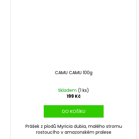
CAMU CAMU 100g
Skladem
(1 ks)
199 Kč
DO KOŠÍKU
Prášek z plodů Myricia dubia, malého stromu
rostoucího v amazonském pralese