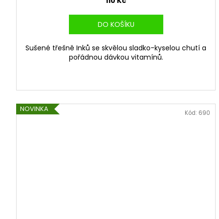
110 Kč
DO KOŠÍKU
Sušené třešně Inků se skvělou sladko-kyselou chutí a
pořádnou dávkou vitamínů.
NOVINKA
Kód:
690