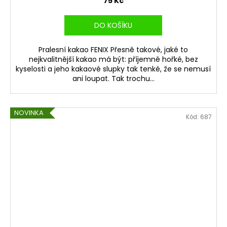
75 Kč
DO KOŠÍKU
Pralesní kakao FENIX Přesně takové, jaké to
nejkvalitnější kakao má být: příjemně hořké, bez
kyselosti a jeho kakaové slupky tak tenké, že se nemusí
ani loupat. Tak trochu...
NOVINKA
Kód:
687