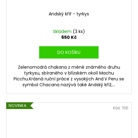
Andský kříř - tyrkys
Skladem
(3 ks)
650 Kč
DO KOŠÍKU
Zelenomodrá chakana z méně známého druhu
tyrkysu, sbíraného v blízském okolí Machu
Picchu.Krásná ruční práce z vysokých And.V Peru se
symbol Chacana nazývá také Andský kříž,...
NOVINKA
Kód:
705