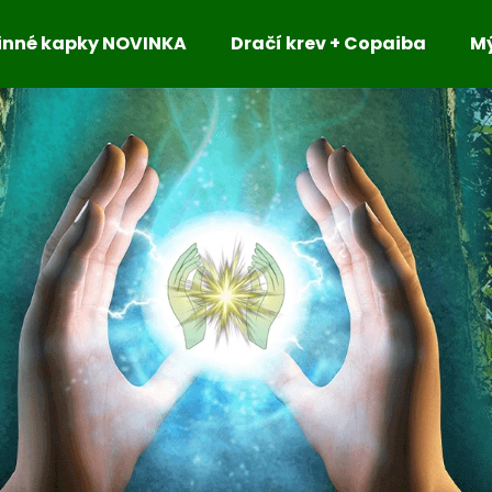
inné kapky NOVINKA
Dračí krev + Copaiba
M
Co potřebujete najít?
HLEDAT
Doporučujeme