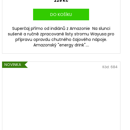
229 Kč
DO KOŠÍKU
Superčaj přímo od indiánů z Amazonie Na slunci
sušené a ručně zpracované listy stromu Wayusa pro
přípravu opravdu chutného čajového nápoje.
Amazonský "energy drink"....
NOVINKA
Kód:
684