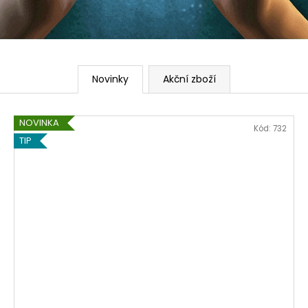
ANDSKÝ KŘÍŘ - TYRKYS
KAKAOVÉ MÁSLO
650 Kč
195 Kč
Novinky
Akční zboží
NOVINKA
Kód:
732
TIP