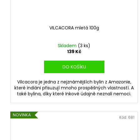
VILCACORA mletá 100g
Skladem
(3 ks)
139 Kč
DO KOŠÍKU
Vilcacora je jedna z nejznámějších bylin z Amazonie,
které indiáni přisuzují mnoho prospěšných vlastností. A
také bylina, díky které Inkové údajně neznali nemoci.
NOVINKA
Kód:
681