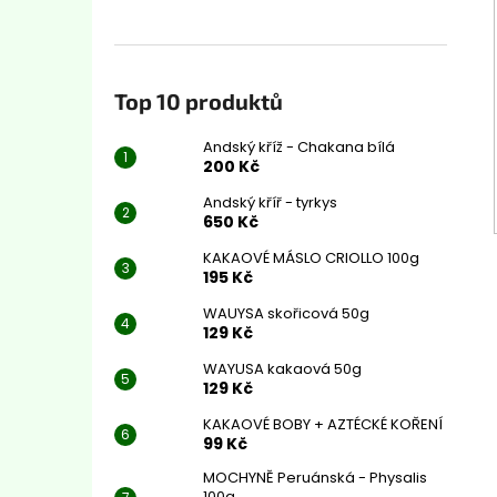
Top 10 produktů
Andský kříž - Chakana bílá
200 Kč
Andský kříř - tyrkys
650 Kč
KAKAOVÉ MÁSLO CRIOLLO 100g
195 Kč
WAUYSA skořicová 50g
129 Kč
WAYUSA kakaová 50g
129 Kč
KAKAOVÉ BOBY + AZTÉCKÉ KOŘENÍ
99 Kč
MOCHYNĚ Peruánská - Physalis
100g