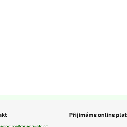
akt
Přijímáme online pla
jednavky
@
zelena-sila.cz