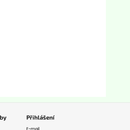
tby
Přihlášení
E-mail