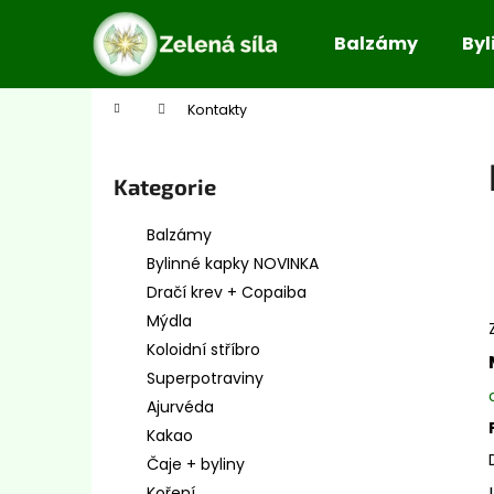
K
Přejít
na
o
Balzámy
Byl
obsah
Zpět
Zpět
š
do
do
í
Domů
Kontakty
obchodu
obchodu
k
P
o
Přeskočit
Kategorie
s
kategorie
t
Balzámy
r
Bylinné kapky NOVINKA
a
Dračí krev + Copaiba
n
Mýdla
n
Koloidní stříbro
í
Superpotraviny
p
Ajurvéda
a
Kakao
n
Čaje + byliny
e
Koření