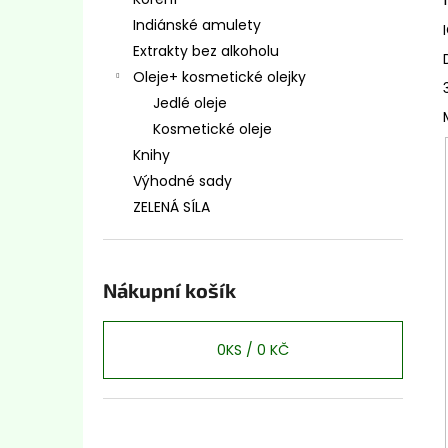
ANDSKÝ KŘÍŽ - CHAKANA BÍLÁ
l
Indiánské amulety
200 Kč
Extrakty bez alkoholu
Oleje+ kosmetické olejky
Jedlé oleje
Kosmetické oleje
Knihy
Výhodné sady
ZELENÁ SÍLA
Nákupní košík
0
KS /
0 KČ