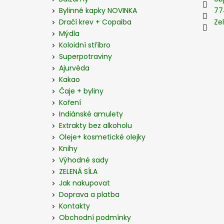
t
Bylinné kapky NOVINKA
77
í
Dračí krev + Copaiba
Zel
Mýdla
Koloidní stříbro
Superpotraviny
Ajurvéda
Kakao
Čaje + byliny
Koření
Indiánské amulety
Extrakty bez alkoholu
Oleje+ kosmetické olejky
Knihy
Výhodné sady
ZELENÁ SÍLA
Jak nakupovat
Doprava a platba
Kontakty
Obchodní podmínky