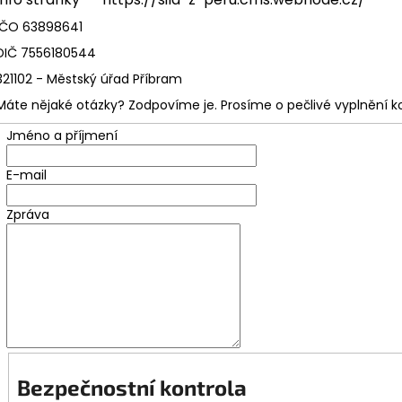
ANDSKÝ KŘÍŘ - TYRKYS
KAKAOVÉ MÁSLO
IČO 63898641
650 Kč
195 Kč
DIČ 7556180544
321102 - Městský úřad Příbram
Máte nějaké otázky? Zodpovíme je. Prosíme o pečlivé vyplnění k
Jméno a příjmení
E-mail
Zpráva
Bezpečnostní kontrola