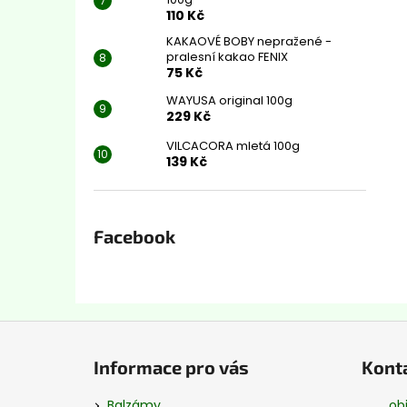
110 Kč
KAKAOVÉ BOBY nepražené -
pralesní kakao FENIX
75 Kč
WAYUSA original 100g
229 Kč
VILCACORA mletá 100g
139 Kč
Facebook
Z
á
Informace pro vás
Kont
p
a
Balzámy
ob