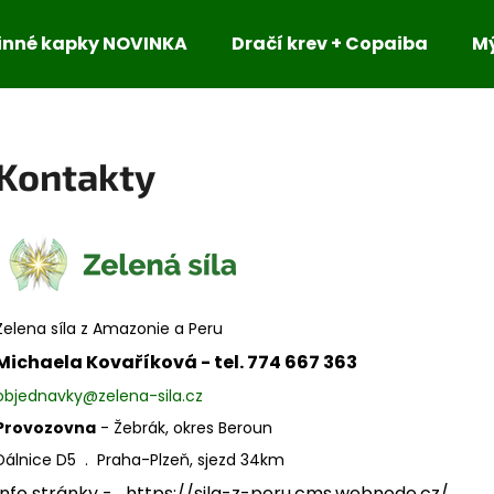
inné kapky NOVINKA
Dračí krev + Copaiba
M
Co potřebujete najít?
Kontakty
HLEDAT
Doporučujeme
Zelena síla z Amazonie a Peru
Michaela Kovaříková - tel. 774 667 363
objednavky@zelena-sila.cz
Provozovna
- Žebrák, okres Beroun
Dálnice D5 . Praha-Plzeň, sjezd 34km
Info stránky - https://sila-z-peru.cms.webnode.cz/