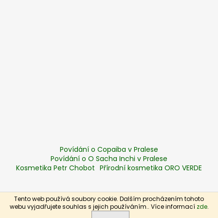
Povídání o Copaiba v Pralese
Povídání o O Sacha Inchi v Pralese
Kosmetika Petr Chobot
Přírodní kosmetika ORO VERDE
Tento web používá soubory cookie. Dalším procházením tohoto
Vytvořil Shoptet
webu vyjadřujete souhlas s jejich používáním.. Více informací
zde
.
Copyright 2026
Zelená síla
. Všechna práva vyhrazena.