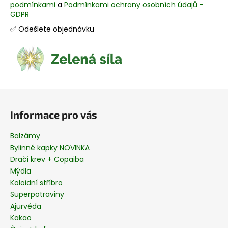
podmínkami
a
Podmínkami ochrany osobních údajů -
a
GDPR
j
✅ Odešlete objednávku
í
t
?
Z
á
Informace pro vás
HLEDAT
p
a
Balzámy
t
Bylinné kapky NOVINKA
í
Dračí krev + Copaiba
D
Mýdla
o
Koloidní stříbro
p
Superpotraviny
o
Ajurvéda
r
u
Kakao