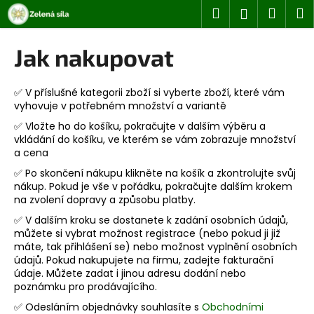
K
Přejít
Hledat
Náku
M
Přihlášen
na
o
obsah
Zpět
Zpět
košík
š
Jak nakupovat
í
C
k
o
✅ V příslušné kategorii zboží si vyberte zboží, které vám
vyhovuje v potřebném množství a variantě
p
✅ Vložte ho do košíku, pokračujte v dalším výběru a
o
vkládání do košíku, ve kterém se vám zobrazuje množství
t
a cena
ř
✅ Po skončení nákupu klikněte na košík a zkontrolujte svůj
e
nákup. Pokud je vše v pořádku, pokračujte dalším krokem
na zvolení dopravy a způsobu platby.
b
u
✅ V dalším kroku se dostanete k zadání osobních údajů,
můžete si vybrat možnost registrace (nebo pokud ji již
j
máte, tak přihlášení se) nebo možnost vyplnění osobních
e
údajů. Pokud nakupujete na firmu, zadejte fakturační
údaje. Můžete zadat i jinou adresu dodání nebo
t
poznámku pro prodávajícího.
e
✅ O
desláním objednávky souhlasíte s
Obchodními
n