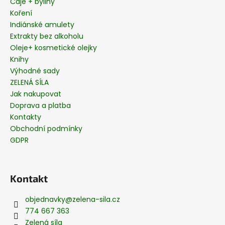
č
Čaje + byliny
u
Koření
j
Indiánské amulety
e
Extrakty bez alkoholu
m
Oleje+ kosmetické olejky
e
Knihy
Výhodné sady
ZELENÁ SÍLA
KAKAOVÉ
Jak nakupovat
BOBY
+
Doprava a platba
AZTÉCKÉ
Kontakty
KOŘENÍ
Obchodní podmínky
99
GDPR
Kč
Kontakt
objednavky
@
zelena-sila.cz
774 667 363
Zelená síla