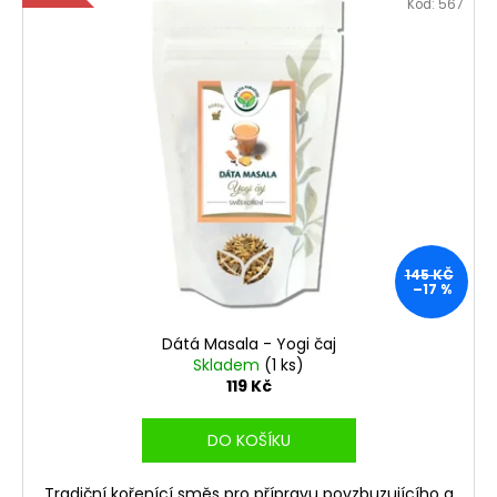
Kód:
567
145 KČ
–17 %
Dátá Masala - Yogi čaj
Skladem
(1 ks)
119 Kč
DO KOŠÍKU
Tradiční kořenící směs pro přípravu povzbuzujícího a