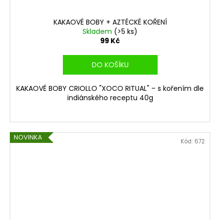
KAKAOVÉ BOBY + AZTÉCKÉ KOŘENÍ
Skladem
(>5 ks)
99 Kč
DO KOŠÍKU
KAKAOVÉ BOBY CRIOLLO "XOCO RITUAL" – s kořením dle
indiánského receptu 40g
NOVINKA
Kód:
672