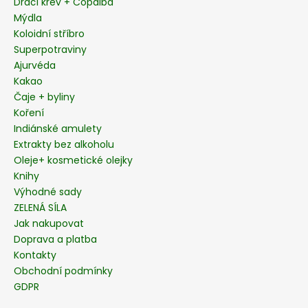
í
Dračí krev + Copaiba
p
Mýdla
r
Koloidní stříbro
v
Superpotraviny
k
Ajurvéda
y
Kakao
v
Čaje + byliny
ý
p
Koření
i
Indiánské amulety
s
Extrakty bez alkoholu
u
Oleje+ kosmetické olejky
Knihy
Výhodné sady
ZELENÁ SÍLA
Jak nakupovat
Doprava a platba
Kontakty
Obchodní podmínky
GDPR