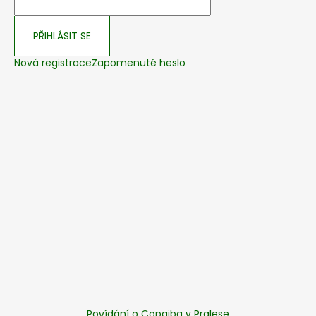
PŘIHLÁSIT SE
Nová registrace
Zapomenuté heslo
Povídání o Copaiba v Pralese