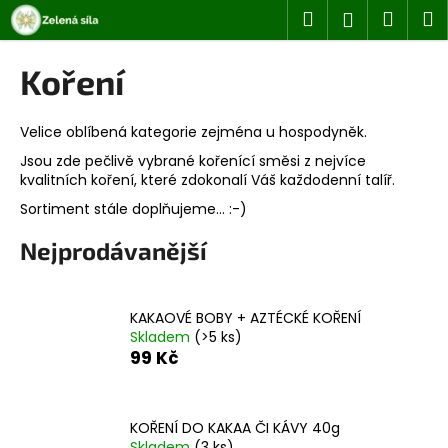
K
Přejít
Hledat
Náku
M
Přihlášen
na
o
obsah
Zpět
Zpět
košík
š
Koření
í
C
k
o
Velice oblíbená kategorie zejména u hospodyněk.
p
Jsou zde pečlivě vybrané kořenící směsi z nejvíce
kvalitních koření, které zdokonalí Váš každodenní talíř.
o
Sortiment stále doplňujeme... :-)
t
ř
Nejprodávanější
e
b
u
KAKAOVÉ BOBY + AZTÉCKÉ KOŘENÍ
Skladem
(>5 ks)
j
99 Kč
e
t
e
KOŘENÍ DO KAKAA ČI KÁVY 40g
n
Skladem
(3 ks)