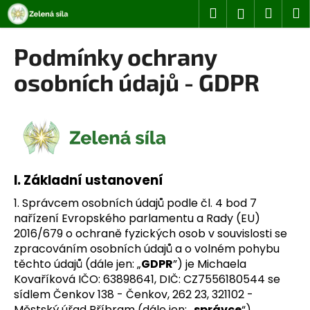
K
Přejít
Hledat
Náku
M
Přihlášen
na
o
obsah
Zpět
Zpět
košík
š
Podmínky ochrany
í
C
osobních údajů - GDPR
k
o
p
o
t
ř
I.
Základní ustanovení
e
b
1. Správcem osobních údajů podle čl. 4 bod 7
u
nařízení Evropského parlamentu a Rady (EU)
2016/679 o ochraně fyzických osob v souvislosti se
j
zpracováním osobních údajů a o volném pohybu
e
těchto údajů (dále jen: „
GDPR
”) je Michaela
t
Kovaříková IČO: 63898641, DIČ: CZ7556180544 se
e
sídlem Čenkov 138 - Čenkov, 262 23, 321102 -
n
Městský úřad Příbram (dále jen: „
správce
“).