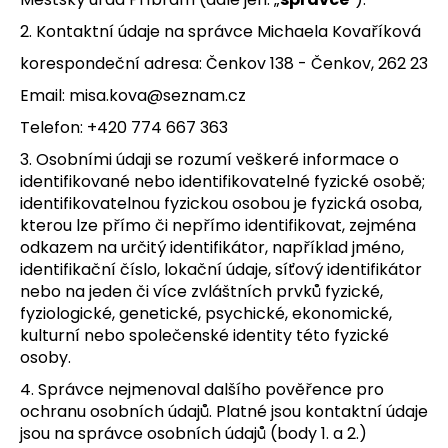
a
2. Kontaktní údaje na správce Michaela Kovaříková
j
korespondeční adresa: Čenkov 138 - Čenkov, 262 23
í
Email: misa.kova@seznam.cz
t
?
Telefon: +420 774 667 363
3. Osobními údaji se rozumí veškeré informace o
identifikované nebo identifikovatelné fyzické osobě;
identifikovatelnou fyzickou osobou je fyzická osoba,
kterou lze přímo či nepřímo identifikovat, zejména
HLEDAT
odkazem na určitý identifikátor, například jméno,
identifikační číslo, lokační údaje, síťový identifikátor
nebo na jeden či více zvláštních prvků fyzické,
fyziologické, genetické, psychické, ekonomické,
D
kulturní nebo společenské identity této fyzické
o
osoby.
p
o
4. Správce nejmenoval dalšího pověřence pro
r
ochranu osobních údajů. Platné jsou kontaktní údaje
u
jsou na správce osobních údajů (body 1. a 2.)