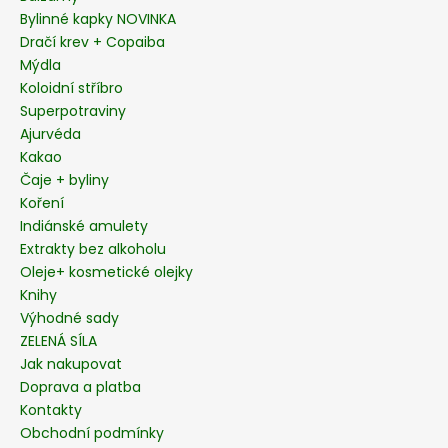
t
Bylinné kapky NOVINKA
í
Dračí krev + Copaiba
Mýdla
Koloidní stříbro
Superpotraviny
Ajurvéda
Kakao
Čaje + byliny
Koření
Indiánské amulety
Extrakty bez alkoholu
Oleje+ kosmetické olejky
Knihy
Výhodné sady
ZELENÁ SÍLA
Jak nakupovat
Doprava a platba
Kontakty
Obchodní podmínky