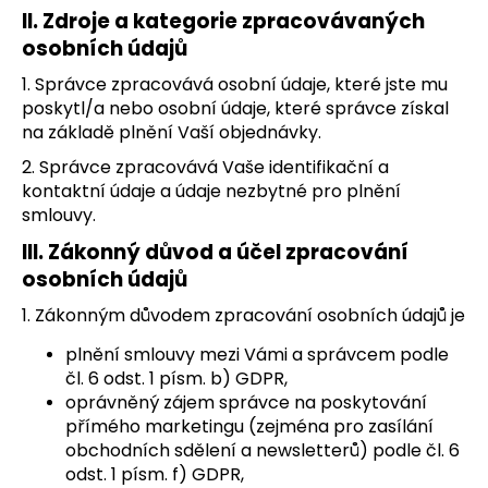
č
II.
Zdroje a kategorie zpracovávaných
u
osobních údajů
j
e
1. Správce zpracovává osobní údaje, které jste mu
m
poskytl/a nebo osobní údaje, které správce získal
e
na základě plnění Vaší objednávky.
2. Správce zpracovává Vaše identifikační a
MOCHYNĚ
kontaktní údaje a údaje nezbytné pro plnění
PERUÁNSKÁ
smlouvy.
-
PHYSALIS
III.
Zákonný důvod a účel zpracování
100G
osobních údajů
110
Kč
1. Zákonným důvodem zpracování osobních údajů je
plnění smlouvy mezi Vámi a správcem podle
čl. 6 odst. 1 písm. b) GDPR,
oprávněný zájem správce na poskytování
přímého marketingu (zejména pro zasílání
obchodních sdělení a newsletterů) podle čl. 6
odst. 1 písm. f) GDPR,