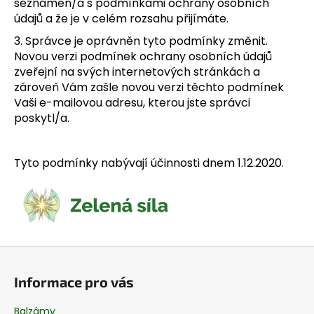
seznámen/a s podmínkami ochrany osobních
údajů a že je v celém rozsahu přijímáte.
3. Správce je oprávněn tyto podmínky změnit.
Novou verzi podmínek ochrany osobních údajů
zveřejní na svých internetových stránkách a
zároveň Vám zašle novou verzi těchto podmínek
Vaši e-mailovou adresu, kterou jste správci
poskytl/a.
Tyto podmínky nabývají účinnosti dnem 1.12.2020.
Z
á
Informace pro vás
p
a
Balzámy