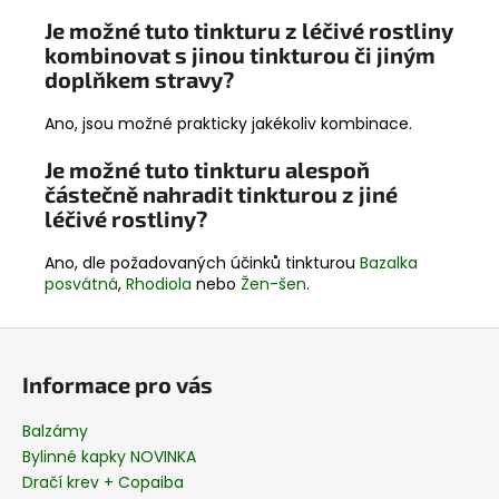
Je možné tuto tinkturu z léčivé rostliny
kombinovat s jinou tinkturou či jiným
doplňkem stravy?
Ano, jsou možné prakticky jakékoliv kombinace.
Je možné tuto tinkturu alespoň
částečně nahradit tinkturou z jiné
léčivé rostliny?
Ano, dle požadovaných účinků tinkturou
Bazalka
posvátná
,
Rhodiola
nebo
Žen-šen
.
Z
á
Informace pro vás
p
a
Balzámy
t
Bylinné kapky NOVINKA
í
Dračí krev + Copaiba