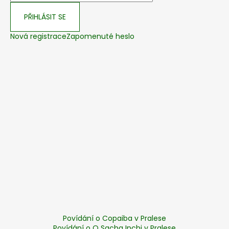
PŘIHLÁSIT SE
Nová registrace
Zapomenuté heslo
Povídání o Copaiba v Pralese
Povídání o O Sacha Inchi v Pralese