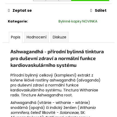
č
Měrná
cena:
u
Zeptat se
Sdílet
j
e
Kategorie
:
Bylinné kapky NOVINKA
m
e
Popis
Hodnocení
Diskuze
MOCHYNĚ
PERUÁNSKÁ
Ashwagandhá
- přírodní bylinná tinktura
-
pro duševní zdraví a normální funkce
PHYSALIS
100G
kardiovaskulárního systému
110
Kč
Přírodní bylinný celkový (komplexní) extrakt z
kořene léčivé rostliny ashwagandhá (ašvaganda)
pro duševní zdraví a normální funkce
kardiovaskulárního systému. Tinctura Withaniae
radix. Tincture Ashwagandha root.
Ashwagandhá (vitánie - withanie - witánie)
snodárná (opojná) či indický ženšen (
Withania
somnifera,
čeleď lilkovité
- Solanceae,
SK: