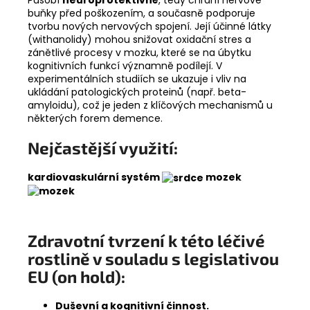
Působí
neuroprotektivně
, tedy chrání nervové
buňky před poškozením, a současně podporuje
tvorbu nových nervových spojení. Její účinné látky
(withanolidy) mohou snižovat oxidační stres a
zánětlivé procesy v mozku, které se na úbytku
kognitivních funkcí významně podílejí. V
experimentálních studiích se ukazuje i vliv na
ukládání patologických proteinů (např. beta-
amyloidu), což je jeden z klíčových mechanismů u
některých forem demence.
Nejčastější využití:
kardiovaskulární systém
mozek
Zdravotní tvrzení k této léčivé
rostlině v souladu s legislativou
EU (on hold)
:
Duševní a kognitivní činnost.