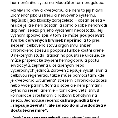
hormonálního systému. Modulátor termoregulace.
Má vliv i na krev a krvetvorbu, ale není to její hlavní
„doména“ jako u stresu či nervového systému.
Nepůsobí jako klasický zdroj železa – obsah železa v
ní sice je, ale není zásadní a sama o sobě nenahradí
doplnění železa při jeho výrazném nedostatku. Její
význam spočívá spíš v tom, že může
podporovat
tvorbu červených krvinek nepřímo
, a to přes
zlepšení celkového stavu organismu, snížení
chronického stresu a podporu funkce kostní dřeně.
U některých studií i tradičního použití se ukazuje, že
může přispívat ke zvýšení hemoglobinu a počtu
erytrocytů, zejména u oslabených nebo
vyčerpaných jedinců. Zároveň zlepšuje využití živin a
celkovou regeneraci, takže může pomoci tam, kde
je krvetvorba „utlumená“ stresem, chronickou zátěží
nebo vyčerpáním. Sama o sobě ale není primární
bylina na řešení anémie – tam dává větší smysl
kombinace s rostlinami či látkami bohatými na
železo. Jednoduše řečeno:
ashwagandha krev
„zlepšuje zevnitř“, ale železo do ní „nedodává v
dostatečné míře“.