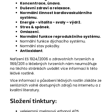
Koncentrace, únava.
Duševní zdraví a relaxace.
Normální činnost kardiovaskulárního
systému.
Energie - vitalita - svaly – výdrž.
Stres & spánek.
Omlazení.
Normální funkce reprodukčního systému.
Normální funkce dýchacího systému.
Normální stav pokožky.
Antioxidant
.
Nařízení ES 1924/2006 o zdravotních tvrzeních a
1169/2011 o léčebných tvrzeních nám neumožňuje
na těchto stránkách uvádět více informací k této
léčivé rostlině.
Více informací o působení léčivých rostlin získáte ze
seriózních volně dostupných zdrojů na internetu a z
kvalitní literatury.
Složení tinktury:
velejemný melasový ethanol 40%