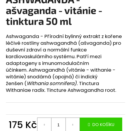
je
a
0,0
ašvaganda - vitánie -
z
j
5
tinktura 50 ml
í
hvězdiček.
t
Ashwaganda -
Přírodní bylinný
extrakt z kořene
?
léčivé rostliny ashwagandhá (ašvaganda) pro
duševní zdraví a normální funkce
kardiovaskulárního systému. Patří mezi
adaptogeny s imunomodulačním
HLEDAT
účinkem. Ashwagandhá (vitánie - withanie -
witánie) snodárná (opojná) či indický
ženšen (
Withania somnifera).
Tinctura
Withaniae radix. Tincture Ashwagandha root.
D
o
p
o
r
175 Kč
DO KOŠÍKU
u