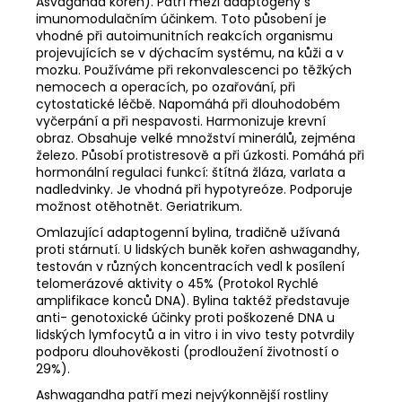
Ašvaganda koreň). Patří mezi adaptogeny s
imunomodulačním účinkem. Toto působení je
vhodné při autoimunitních reakcích organismu
projevujících se v dýchacím systému, na kůži a v
mozku. Používáme při rekonvalescenci po těžkých
nemocech a operacích, po ozařování, při
cytostatické léčbě. Napomáhá při dlouhodobém
vyčerpání a při nespavosti. Harmonizuje krevní
obraz. Obsahuje velké množství minerálů, zejména
železo. Působí protistresově a při úzkosti. Pomáhá při
hormonální regulaci funkcí: štítná žláza, varlata a
nadledvinky. Je vhodná při hypotyreóze. Podporuje
možnost otěhotnět. Geriatrikum.
Omlazující adaptogenní bylina, tradičně užívaná
proti stárnutí. U lidských buněk kořen ashwagandhy,
testován v různých koncentracích vedl k posílení
telomerázové aktivity o 45% (Protokol Rychlé
amplifikace konců DNA). Bylina taktéž představuje
anti- genotoxické účinky proti poškozené DNA u
lidských lymfocytů a in vitro i in vivo testy potvrdily
podporu dlouhověkosti (prodloužení životností o
29%).
Ashwagandha patří mezi nejvýkonnější rostliny