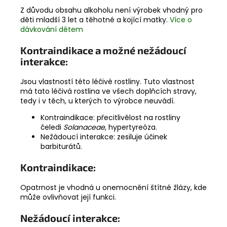
Z důvodu obsahu alkoholu není výrobek vhodný pro
děti mladší 3 let a těhotné a kojící matky.
Více o
dávkování dětem
Kontraindikace a možné nežádoucí
interakce:
Jsou vlastností této léčivé rostliny. Tuto vlastnost
má tato léčivá rostlina ve všech doplňcích stravy,
tedy i v těch, u kterých to výrobce neuvádí.
Kontraindikace: přecitlivělost na rostliny
čeledi
Solanaceae
, hypertyreóza.
Nežádoucí interakce: zesiluje účinek
barbiturátů.
Kontraindikace:
Opatrnost je vhodná u onemocnění štítné žlázy, kde
může ovlivňovat její funkci.
Nežádoucí interakce: