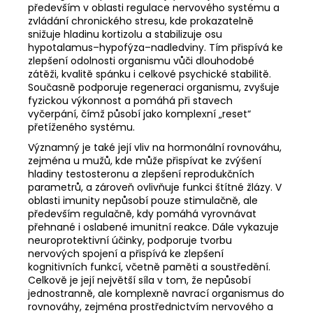
především v oblasti regulace nervového systému a
zvládání chronického stresu, kde prokazatelně
snižuje hladinu kortizolu a stabilizuje osu
hypotalamus–hypofýza–nadledviny. Tím přispívá ke
zlepšení odolnosti organismu vůči dlouhodobé
zátěži, kvalitě spánku i celkové psychické stabilitě.
Současně podporuje regeneraci organismu, zvyšuje
fyzickou výkonnost a pomáhá při stavech
vyčerpání, čímž působí jako komplexní „reset“
přetíženého systému.
Významný je také její vliv na hormonální rovnováhu,
zejména u mužů, kde může přispívat ke zvýšení
hladiny testosteronu a zlepšení reprodukčních
parametrů, a zároveň ovlivňuje funkci štítné žlázy. V
oblasti imunity nepůsobí pouze stimulačně, ale
především regulačně, kdy pomáhá vyrovnávat
přehnané i oslabené imunitní reakce. Dále vykazuje
neuroprotektivní účinky, podporuje tvorbu
nervových spojení a přispívá ke zlepšení
kognitivních funkcí, včetně paměti a soustředění.
Celkově je její největší síla v tom, že nepůsobí
jednostranně, ale komplexně navrací organismus do
rovnováhy, zejména prostřednictvím nervového a