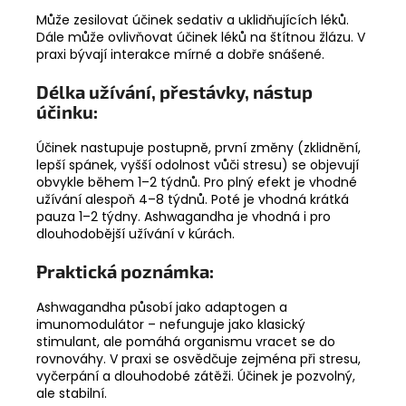
Může zesilovat účinek sedativ a uklidňujících léků.
Dále může ovlivňovat účinek léků na štítnou žlázu. V
praxi bývají interakce mírné a dobře snášené.
Délka užívání, přestávky, nástup
účinku:
Účinek nastupuje postupně, první změny (zklidnění,
lepší spánek, vyšší odolnost vůči stresu) se objevují
obvykle během 1–2 týdnů. Pro plný efekt je vhodné
užívání alespoň 4–8 týdnů. Poté je vhodná krátká
pauza 1–2 týdny. Ashwagandha je vhodná i pro
dlouhodobější užívání v kúrách.
Praktická poznámka:
Ashwagandha působí jako adaptogen a
imunomodulátor – nefunguje jako klasický
stimulant, ale pomáhá organismu vracet se do
rovnováhy. V praxi se osvědčuje zejména při stresu,
vyčerpání a dlouhodobé zátěži. Účinek je pozvolný,
ale stabilní.