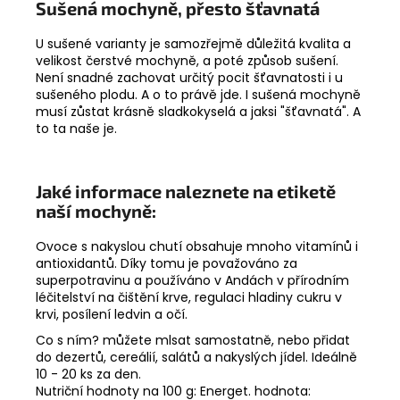
Sušená mochyně, přesto šťavnatá
U sušené varianty je samozřejmě důležitá kvalita a
velikost čerstvé mochyně, a poté způsob sušení.
Není snadné zachovat určitý pocit šťavnatosti i u
sušeného plodu. A o to právě jde. I sušená mochyně
musí zůstat krásně sladkokyselá a jaksi "šťavnatá". A
to ta naše je.
Jaké informace naleznete na etiketě
naší mochyně:
Ovoce s nakyslou chutí obsahuje mnoho vitamínů i
antioxidantů. Díky tomu je považováno za
superpotravinu a používáno v Andách v přírodním
léčitelství na čištění krve, regulaci hladiny cukru v
krvi, posílení ledvin a očí.
Co s ním? můžete mlsat samostatně, nebo přidat
do dezertů, cereálií, salátů a nakyslých jídel. Ideálně
10 - 20 ks za den.
Nutriční hodnoty na 100 g: Energet. hodnota: