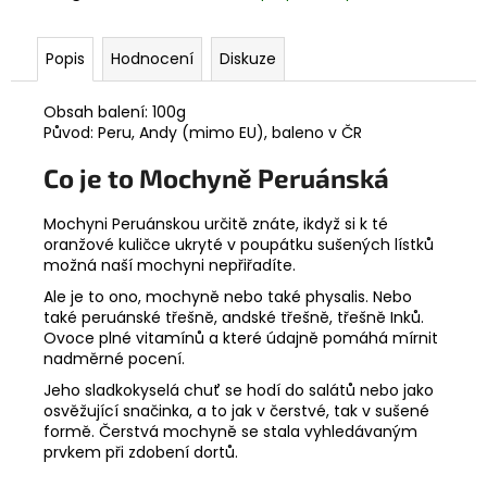
č
u
j
Popis
Hodnocení
Diskuze
e
m
Obsah balení: 100g
e
Původ: Peru, Andy (mimo EU), baleno v ČR
Co je to Mochyně Peruánská
KAKAOVÉ
BOBY
+
Mochyni Peruánskou určitě znáte, ikdyž si k té
AZTÉCKÉ
oranžové kuličce ukryté v poupátku sušených lístků
KOŘENÍ
možná naší mochyni nepřiřadíte.
99
Ale je to ono, mochyně nebo také physalis. Nebo
Kč
také peruánské třešně, andské třešně, třešně Inků.
Ovoce plné vitamínů a které údajně pomáhá mírnit
nadměrné pocení.
Jeho sladkokyselá chuť se hodí do salátů nebo jako
osvěžující snačinka, a to jak v čerstvé, tak v sušené
formě. Čerstvá mochyně se stala vyhledávaným
prvkem při zdobení dortů.