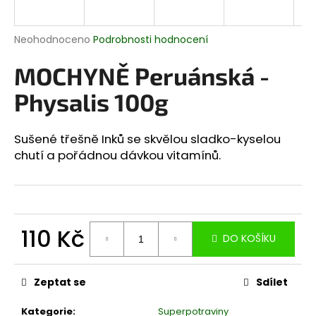
a
j
Průměrné
Neohodnoceno
Podrobnosti hodnocení
í
hodnocení
produktu
MOCHYNĚ Peruánská -
t
je
?
0,0
Physalis 100g
z
5
hvězdiček.
Sušené třešně Inků se skvělou sladko-kyselou
chutí a pořádnou dávkou vitamínů.
HLEDAT
D
110 Kč
DO KOŠÍKU
o
p
Měrná
cena:
o
Zeptat se
Sdílet
r
u
Kategorie
:
Superpotraviny