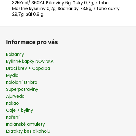
325Kcal/1360KJ. Bílkoviny 6g; Tuky 0,7g, z toho
Mastné kyseliny 0,2g; Sacharidy 73,9g, z toho cukry
29,7g; Sůl 0,9 g.
Z
á
Informace pro vás
p
a
Balzámy
t
Bylinné kapky NOVINKA
í
Dračí krev + Copaiba
Mýdla
Koloidní stříbro
Superpotraviny
Ajurvéda
Kakao
Čaje + byliny
Koření
Indiánské amulety
Extrakty bez alkoholu