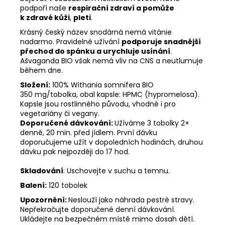
podpoří naše
respirační zdraví a pomůže
k zdravé kůži
,
pleti
.
Krásný český název snodárná nemá vitánie
nadarmo. Pravidelné užívání
podporuje snadnější
přechod do spánku a urychluje usínání
.
Ašvaganda BIO však nemá vliv na CNS a neutlumuje
během dne.
Složení:
100% Withania somnifera BIO
350 mg/tobolka, obal kapsle: HPMC (hypromelosa).
Kapsle jsou rostlinného původu, vhodné i pro
vegetariány či vegany.
Doporučené dávkování:
Užíváme 3 tobolky 2×
denně, 20 min. před jídlem. První dávku
doporučujeme užít v dopoledních hodinách, druhou
dávku pak nejpozději do 17 hod.
Skladování
: Uschovejte v suchu a temnu.
Balení:
120 tobolek
Upozornění:
Neslouží jako náhrada pestré stravy.
Nepřekračujte doporučené denní dávkování.
Ukládejte na bezpečném místě mimo dosah dětí.