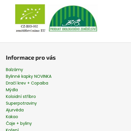
Z
á
Informace pro vás
p
a
Balzámy
t
Bylinné kapky NOVINKA
í
Dračí krev + Copaiba
Mýdla
Koloidní stříbro
Superpotraviny
Ajurvéda
Kakao
Čaje + byliny
Koření