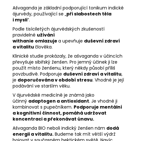
č
u
Ašvaganda je základní podporující tonikum indické
ájurvédy, používající se „
při slabostech těla
j
i mysli
”.
e
m
Podle tisíciletých ájurvédských zkušeností
pravidelné
užívání
e
withanie
omlazuje
a upevňuje
duševní zdraví
a vitalitu
člověka.
KAKAOVÉ
Klinické studie prokázaly, že ašvaganda v účincích
BOBY
převyšuje sibiřský ženšen. Pro jemný účinek ji lze
+
použít místo ženšenu, který někdy působí příliš
AZTÉCKÉ
povzbudivě. Podporuje
duševní zdraví a vitalitu
,
KOŘENÍ
je
doporučována v období stresu
. Vhodné je její
99
podávání ve starším věku.
Kč
V ájurvédské medicíně je známá jako
účinný
adaptogen a antioxidant
. Je vhodné ji
kombinovat s pupečníkem.
Podporuje mentální
a kognitivní činnost, pomáhá udržovat
koncentraci a překonávat únavu.
Ašvaganda BIO neboli indický ženšen nám
dodá
energii a vitalitu.
Budeme tak mít větší výdrž
bojovat v současném hektickém světě. Navíc