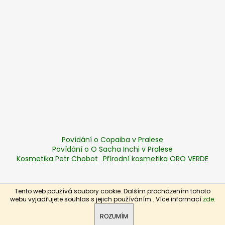
Povídání o Copaiba v Pralese
Povídání o O Sacha Inchi v Pralese
Kosmetika Petr Chobot
Přírodní kosmetika ORO VERDE
Tento web používá soubory cookie. Dalším procházením tohoto
Vytvořil Shoptet
webu vyjadřujete souhlas s jejich používáním.. Více informací
zde
.
Copyright 2026
Zelená síla
. Všechna práva vyhrazena.
ROZUMÍM