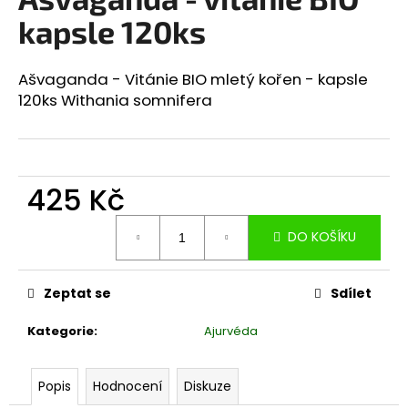
je
a
0,0
kapsle 120ks
z
j
5
í
hvězdiček.
Ašvaganda - Vitánie BIO mletý kořen - kapsle
t
120ks Withania somnifera
?
425 Kč
HLEDAT
Měrná
DO KOŠÍKU
cena:
D
Zeptat se
Sdílet
o
p
Kategorie
:
Ajurvéda
o
r
Popis
Hodnocení
Diskuze
u