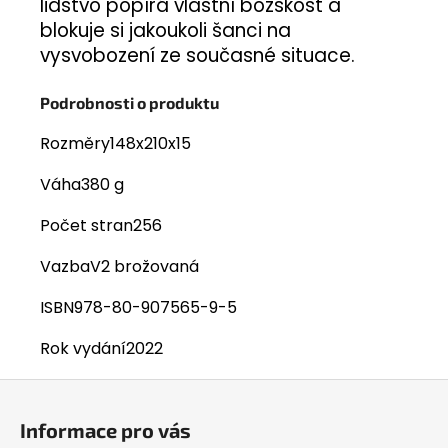
lidstvo popírá vlastní božskost a
blokuje si jakoukoli šanci na
vysvobození ze současné situace.
Podrobnosti o produktu
Rozměry
148x210x15
Váha
380 g
Počet stran
256
Vazba
V2 brožovaná
ISBN
978-80-907565-9-5
Rok vydání
2022
Z
á
Informace pro vás
p