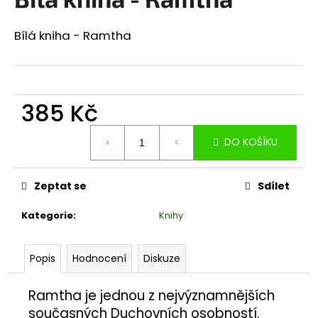
je
a
0,0
z
j
Bílá kniha - Ramtha
5
í
hvězdiček.
t
?
385 Kč
Měrná
DO KOŠÍKU
cena:
HLEDAT
Zeptat se
Sdílet
Kategorie
:
Knihy
D
o
p
Popis
Hodnocení
Diskuze
o
r
Ramtha je jednou z nejvýznamnějších
u
současných Duchovních osobností.