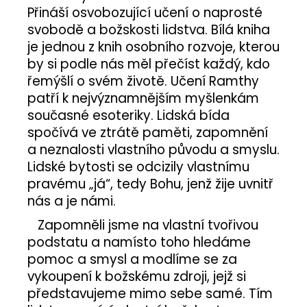
č
Přináší osvobozující učení o naprosté
u
svobodě a božskosti lidstva. Bílá kniha
j
je jednou z knih osobního rozvoje, kterou
e
m
by si podle nás měl přečíst každý, kdo
e
řemýšlí o svém životě. Učení Ramthy
patří k nejvýznamnějším myšlenkám
současné esoteriky. Lidská bída
KAKAOVÉ
BOBY
spočívá ve ztrátě paměti, zapomnění
+
a neznalosti vlastního původu a smyslu.
AZTÉCKÉ
KOŘENÍ
Lidské bytosti se odcizily vlastnímu
pravému „já“, tedy Bohu, jenž žije uvnitř
99
Kč
nás a je námi.
Zapomněli jsme na vlastní tvořivou
podstatu a namísto toho hledáme
pomoc a smysl a modlíme se za
vykoupení k božskému zdroji, jejž si
představujeme mimo sebe samé. Tím