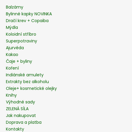
a
Balzámy
t
Bylinné kapky NOVINKA
í
Dračí krev + Copaiba
Mýdla
Koloidní stříbro
Superpotraviny
Ajurvéda
Kakao
Čaje + byliny
Koření
Indiánské amulety
Extrakty bez alkoholu
Oleje+ kosmetické olejky
Knihy
Výhodné sady
ZELENÁ SÍLA
Jak nakupovat
Doprava a platba
Kontakty