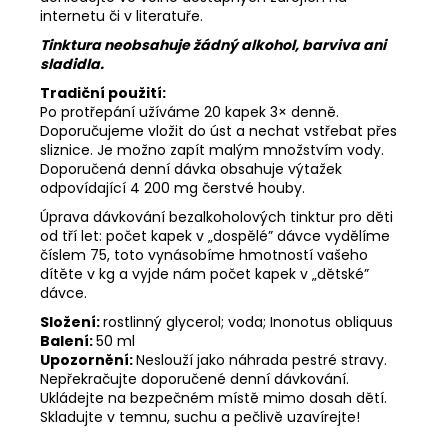
internetu či v literatuře.
Tinktura neobsahuje žádný alkohol, barviva ani
sladidla.
Tradiční použití:
Po protřepání užíváme 20 kapek 3× denně.
Doporučujeme vložit do úst a nechat vstřebat přes
sliznice. Je možno zapít malým množstvím vody.
Doporučená denní dávka obsahuje výtažek
odpovídající 4 200 mg čerstvé houby.
Úprava dávkování bezalkoholových tinktur pro děti
od tří let: počet kapek v „dospělé” dávce vydělíme
číslem 75, toto vynásobíme hmotností vašeho
dítěte v kg a vyjde nám počet kapek v „dětské”
dávce.
Složení:
rostlinný glycerol; voda; Inonotus obliquus
Balení:
50 ml
Upozornění:
Neslouží jako náhrada pestré stravy.
Nepřekračujte doporučené denní dávkování.
Ukládejte na bezpečném místě mimo dosah dětí.
Skladujte v temnu, suchu a pečlivě uzavírejte!