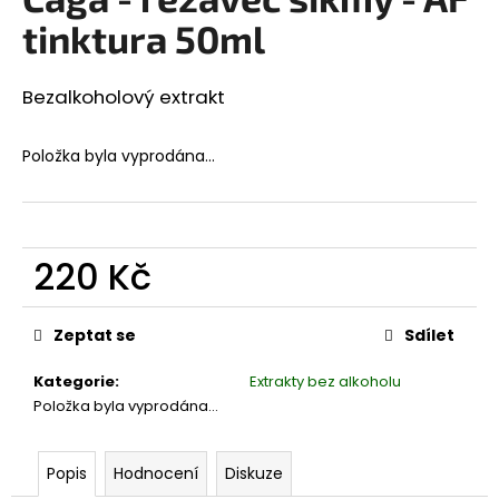
je
a
0,0
tinktura 50ml
z
j
5
í
hvězdiček.
Bezalkoholový extrakt
t
?
Položka byla vyprodána…
HLEDAT
220 Kč
Měrná
cena:
Zeptat se
Sdílet
D
o
Kategorie
:
Extrakty bez alkoholu
p
Položka byla vyprodána…
o
r
Popis
Hodnocení
Diskuze
u