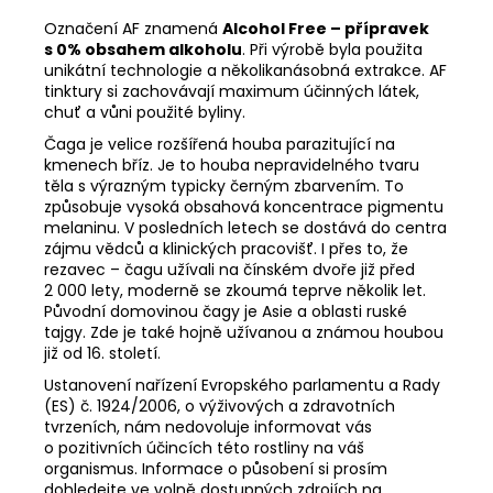
č
u
Označení AF znamená
Alcohol Free – přípravek
s 0% obsahem alkoholu
. Při výrobě byla použita
j
unikátní technologie a několikanásobná extrakce. AF
e
tinktury si zachovávají maximum účinných látek,
m
chuť a vůni použité byliny.
e
Čaga je velice rozšířená houba parazitující na
kmenech bříz. Je to houba nepravidelného tvaru
těla s výrazným typicky černým zbarvením. To
KAKAOVÉ
BOBY
způsobuje vysoká obsahová koncentrace pigmentu
+
melaninu. V posledních letech se dostává do centra
AZTÉCKÉ
zájmu vědců a klinických pracovišť. I přes to, že
KOŘENÍ
rezavec – čagu užívali na čínském dvoře již před
2 000 lety, moderně se zkoumá teprve několik let.
99
Kč
Původní domovinou čagy je Asie a oblasti ruské
tajgy. Zde je také hojně užívanou a známou houbou
již od 16. století.
Ustanovení nařízení Evropského parlamentu a Rady
(ES) č. 1924/2006, o výživových a zdravotních
tvrzeních, nám nedovoluje informovat vás
o pozitivních účincích této rostliny na váš
organismus. Informace o působení si prosím
dohledejte ve volně dostupných zdrojích na