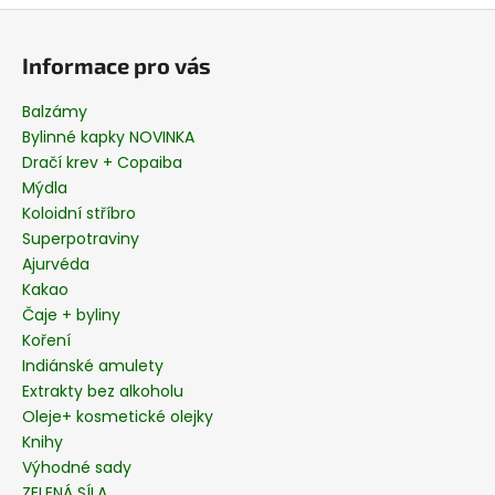
Z
á
Informace pro vás
p
a
Balzámy
t
Bylinné kapky NOVINKA
í
Dračí krev + Copaiba
Mýdla
Koloidní stříbro
Superpotraviny
Ajurvéda
Kakao
Čaje + byliny
Koření
Indiánské amulety
Extrakty bez alkoholu
Oleje+ kosmetické olejky
Knihy
Výhodné sady
ZELENÁ SÍLA