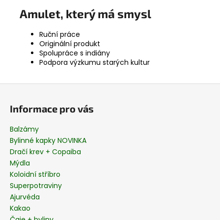
Amulet, který má smysl
Ruční práce
Originální produkt
Spolupráce s indiány
Podpora výzkumu starých kultur
Z
á
Informace pro vás
p
a
Balzámy
t
Bylinné kapky NOVINKA
í
Dračí krev + Copaiba
Mýdla
Koloidní stříbro
Superpotraviny
Ajurvéda
Kakao
Čaje + byliny