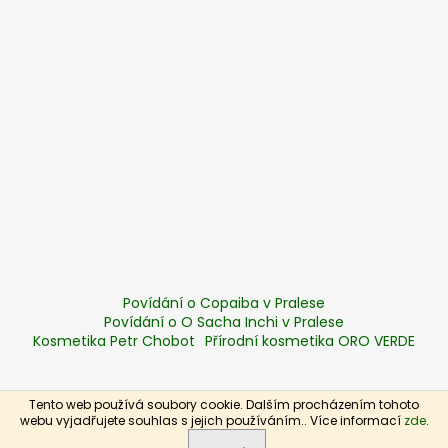
Povídání o Copaiba v Pralese
Povídání o O Sacha Inchi v Pralese
Kosmetika Petr Chobot
Přírodní kosmetika ORO VERDE
Tento web používá soubory cookie. Dalším procházením tohoto
Vytvořil Shoptet
webu vyjadřujete souhlas s jejich používáním.. Více informací
zde
.
Copyright 2026
Zelená síla
. Všechna práva vyhrazena.