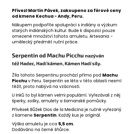
Přivezl Martin Pávek, zakoupeno za férové ceny
od kmene Kechua - Andy, Peru.
Nákupem podpoříte spolupráci s indiány a výzkum
starých indiánských kultur. Bude k dispozici pouze
omezené množství tohoto amuletu. Artesania -
umělecký předmět ruční práce.
Serpentin od
Machu Picchu
nazýván
též Hadec, Hadí kámen, Kámen Hadí síly.
Žíla tohoto Serpentinu prochází přímo pod
Machu
Picchu
v Peru. Serpentin se léta v této oblasti nesmí
těžit, proto nabývá na vzácnosti.
U Inků to byl kámen velmi populární. Vyřezávali z něj
šperky, sošky, amulety a šamanské pomůcky.
Přívěsek Bůžek Dios de la Medicina je ručně vyřezaný
z kamene
Serpentin
. Každý kus je originál.
Výška amuletu je cca
5,5 cm
.
Dodáváno na černé šňůrce.