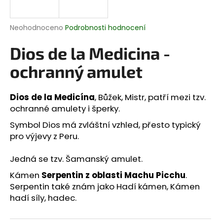
a
j
Průměrné
Neohodnoceno
Podrobnosti hodnocení
í
hodnocení
produktu
Dios de la Medicina -
t
je
?
0,0
ochranný amulet
z
5
hvězdiček.
Dios de la Medicína
, Bůžek, Mistr, patří mezi tzv.
ochranné amulety i šperky.
HLEDAT
Symbol Dios má zvláštní vzhled, přesto typický
pro výjevy z Peru.
D
Jedná se tzv. Šamanský amulet.
o
Kámen
Serpentin z oblasti Machu Picchu
.
p
Serpentin také znám jako Hadí kámen, Kámen
o
hadí síly, hadec.
r
u