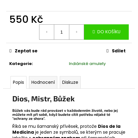
č
u
j
550 Kč
e
Měrná
m
DO KOŠÍKU
cena:
e
Zeptat se
Sdílet
ANDSKÝ
KŘÍŘ
-
Kategorie
:
Indiánské amulety
TYRKYS
650
Kč
Popis
Hodnocení
Diskuze
Dios, Mistr, Bůžek
Bůžek vás bude rád provázet v každodenním životě, nebo jej
můžete mít při sobě, když budete cítit potřebu nějaké té
"ochrany ze shora".
Říká se mu šamanský přívěsek, protože
Dios de la
Medicina
je jeden ze symbolů, se kterým se pracuje