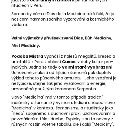
jakožto s
ochranným znakem
při šamanských
rituálech v Peru.
Šaman by vám o Dios de la Medicina také řekl, že je
nosičem harmonizačního vyzařování a kosmického
vědomí.
Velmi výjimečný přívěsek zvaný Dios, Bůh Medicíny,
.
Mist Medicíny
Podoba Mistra
vychází z nálezů megalitů, kreseb a
artefaktů z Peru z oblasti
Cusco
, z doby kultur pre-
inckých. Jedná se tedy o
velmi staré vyobrazení
.
Uchované znalosti od žijících šamanů pak doplnily
výklad tohoto působivého amuletu. Jeho vzezření je
netypické, stejně tak jeho vyzařování a energie,
umocněná použitým kamenem Serpentin.
Slovo "Medicína" má v tomto případě tradiční
indiánský a šamanský význam. Indiáni chápou slovo
"Medicina" v kontextu šamanismu a ritualistiky jako
"něco" spojeného s duchovní praxí, uzdravováním a
povznášením těla i ducha. Typicky jsou to odvary z
různých rostlin včetně tabáku, ale i další "Medicíny".