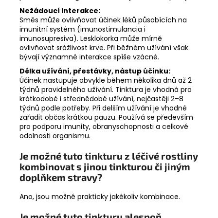
Nežádoucí interakce:
Směs může ovlivňovat účinek léků působících na
imunitní systém (imunostimulancia i
imunosupresiva). Lesklokorka může mírně
ovlivňovat srážlivost krve. Při běžném užívání však
bývají významné interakce spíše vzácné.
Délka užívání, přestávky, nástup účinku:
Účinek nastupuje obvykle během několika dnů až 2
týdnů pravidelného užívání. Tinktura je vhodná pro
krátkodobé i střednědobé užívání, nejčastěji 2–8
týdnů podle potřeby. Při delším užívání je vhodné
zařadit občas krátkou pauzu. Používá se především
pro podporu imunity, obranyschopnosti a celkové
odolnosti organismu.
Je možné tuto tinkturu z léčivé rostliny
kombinovat s jinou tinkturou či jiným
doplňkem stravy?
Ano, jsou možné prakticky jakékoliv kombinace.
Je možné tuto tinkturu alespoň