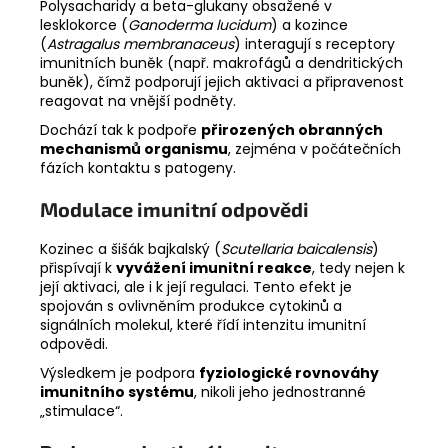
Polysacharidy a beta-glukany obsažené v
lesklokorce (
Ganoderma lucidum
) a kozince
(
Astragalus membranaceus
) interagují s receptory
imunitních buněk (např. makrofágů a dendritických
buněk), čímž podporují jejich aktivaci a připravenost
reagovat na vnější podněty.
Dochází tak k podpoře
přirozených obranných
mechanismů organismu
, zejména v počátečních
fázích kontaktu s patogeny.
Modulace imunitní odpovědi
Kozinec a šišák bajkalský (
Scutellaria baicalensis
)
přispívají k
vyvážení imunitní reakce
, tedy nejen k
její aktivaci, ale i k její regulaci. Tento efekt je
spojován s ovlivněním produkce cytokinů a
signálních molekul, které řídí intenzitu imunitní
odpovědi.
Výsledkem je podpora
fyziologické rovnováhy
imunitního systému
, nikoli jeho jednostranné
„stimulace“.