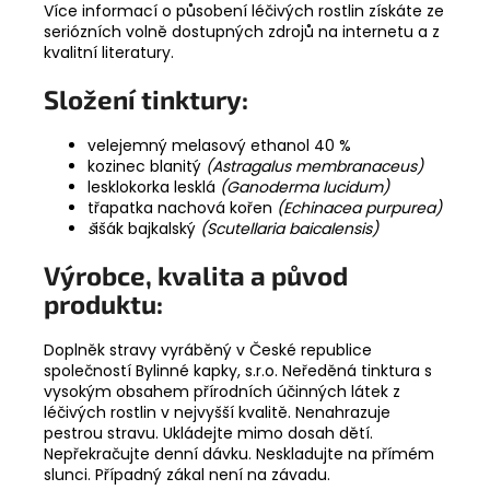
Více informací o působení léčivých rostlin získáte ze
seriózních volně dostupných zdrojů na internetu a z
kvalitní literatury.
Složení tinktury:
velejemný melasový ethanol 40 %
kozinec blanitý
(Astragalus membranaceus)
lesklokorka lesklá
(Ganoderma lucidum)
třapatka nachová kořen
(Echinacea purpurea)
š
išák bajkalský
(Scutellaria baicalensis)
Výrobce, kvalita a původ
produktu:
Doplněk stravy vyráběný v České republice
společností Bylinné kapky, s.r.o. Neředěná tinktura s
vysokým obsahem přírodních účinných látek z
léčivých rostlin v nejvyšší kvalitě. Nenahrazuje
pestrou stravu. Ukládejte mimo dosah dětí.
Nepřekračujte denní dávku. Neskladujte na přímém
slunci. Případný zákal není na závadu.