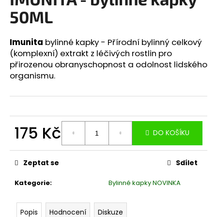
je
a
0,0
50ML
z
j
5
í
hvězdiček.
Imunita
bylinné kapky - Přírodní bylinný celkový
t
(komplexní) extrakt z léčivých rostlin pro
?
přirozenou obranyschopnost a odolnost lidského
organismu.
HLEDAT
175 Kč
DO KOŠÍKU
Měrná
D
cena:
Zeptat se
Sdílet
o
p
Kategorie
:
Bylinné kapky NOVINKA
o
r
u
Popis
Hodnocení
Diskuze