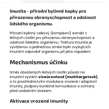
č
u
Imunita
- přírodní bylinné kapky pro
j
e
přirozenou obranyschopnost a odolnost
m
lidského organismu.
e
Přírodní bylinný celkový (komplexní) extrakt z
léčivých rostlin pro přirozenou obranyschopnost a
ANDSKÝ
odolnost lidského organismu. Tinktura Imunita je
KŘÍŘ
vyváženou a jedinečnou směsí bylin zvyšujících
-
imunitní odpověď organismu při jeho napadení.
TYRKYS
650
Mechanismus účinku
Kč
Směs obsažených léčivých rostlin působí na
imunitní systém
víceúrovňově (multitargetově)
,
a to prostřednictvím modulace vrozené i adaptivní
imunity, podpory buněčné komunikace a ochrany
před oxidačním stresem.
Aktivace vrozené imunity