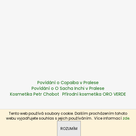
Povídání o Copaiba v Pralese
Povídání o O Sacha Inchi v Pralese
Kosmetika Petr Chobot
Přírodní kosmetika ORO VERDE
Tento web používá soubory cookie. Dalším procházením tohoto
Vytvořil Shoptet
webu vyjadřujete souhlas s jejich používáním.. Více informací
zde
.
Copyright 2026
Zelená síla
. Všechna práva vyhrazena.
ROZUMÍM