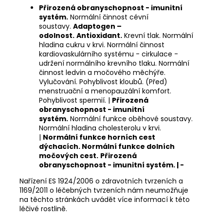
Přirozená obranyschopnost - imunitní
systém.
Normální činnost cévní
soustavy.
Adaptogen –
odolnost.
Antioxidant.
Krevní tlak. Normální
hladina cukru v krvi. Normální činnost
kardiovaskulárního systému - cirkulace -
udržení normálního krevního tlaku. Normální
činnost ledvin a močového měchýře.
Vylučování. Pohyblivost kloubů. (Před)
menstruační a menopauzální komfort.
Pohyblivost spermií. |
Přirozená
obranyschopnost - imunitní
systém.
Normální funkce oběhové soustavy.
Normální hladina cholesterolu v krvi.
|
Normální funkce horních cest
dýchacích.
Normální funkce dolních
močových cest.
Přirozená
obranyschopnost - imunitní systém. | -
Nařízení ES 1924/2006 o zdravotních tvrzeních a
1169/2011 o léčebných tvrzeních nám neumožňuje
na těchto stránkách uvádět více informací k této
léčivé rostlině.