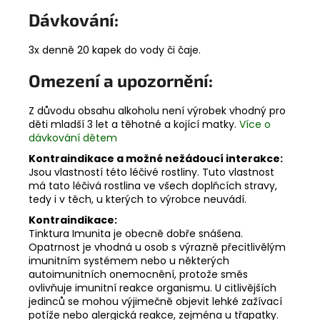
Dávkování:
3x denně 20 kapek do vody či čaje.
Omezení a upozornění:
Z důvodu obsahu alkoholu není výrobek vhodný pro
děti mladší 3 let a těhotné a kojící matky.
Více o
dávkování dětem
Kontraindikace a možné nežádoucí interakce:
Jsou vlastností této léčivé rostliny. Tuto vlastnost
má tato léčivá rostlina ve všech doplňcích stravy,
tedy i v těch, u kterých to výrobce neuvádí.
Kontraindikace:
Tinktura Imunita je obecně dobře snášena.
Opatrnost je vhodná u osob s výrazně přecitlivělým
imunitním systémem nebo u některých
autoimunitních onemocnění, protože směs
ovlivňuje imunitní reakce organismu. U citlivějších
jedinců se mohou výjimečně objevit lehké zažívací
potíže nebo alergická reakce, zejména u třapatky.