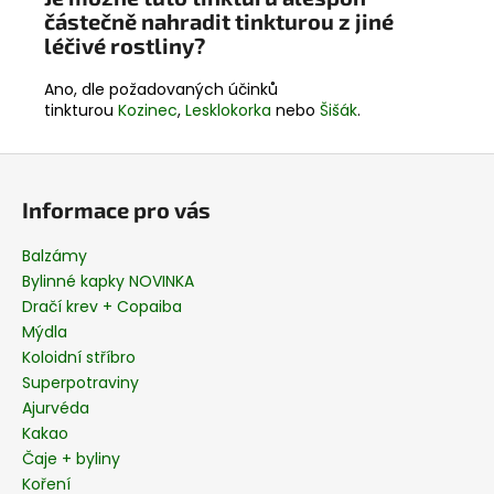
částečně nahradit tinkturou z jiné
léčivé rostliny?
Ano, dle požadovaných účinků
tinkturou
Kozinec
,
Lesklokorka
nebo
Šišák
.
Z
á
Informace pro vás
p
a
Balzámy
t
Bylinné kapky NOVINKA
í
Dračí krev + Copaiba
Mýdla
Koloidní stříbro
Superpotraviny
Ajurvéda
Kakao
Čaje + byliny
Koření