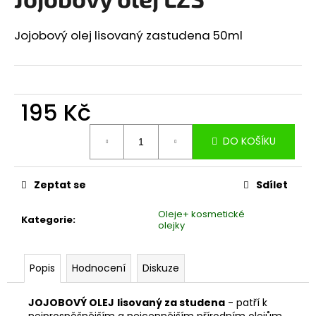
je
a
0,0
z
j
Jojobový olej lisovaný zastudena 50ml
5
í
hvězdiček.
t
?
195 Kč
Měrná
DO KOŠÍKU
cena:
HLEDAT
Zeptat se
Sdílet
Oleje+ kosmetické
Kategorie
:
D
olejky
o
p
Popis
Hodnocení
Diskuze
o
r
u
JOJOBOVÝ OLEJ
lisovaný za studena
-
patří k
nejprospěšnějším a nejcennějším přírodním olejům