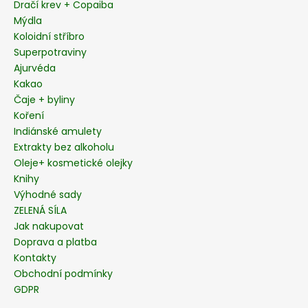
í
Dračí krev + Copaiba
Mýdla
Koloidní stříbro
Superpotraviny
Ajurvéda
Kakao
Čaje + byliny
Koření
Indiánské amulety
Extrakty bez alkoholu
Oleje+ kosmetické olejky
Knihy
Výhodné sady
ZELENÁ SÍLA
Jak nakupovat
Doprava a platba
Kontakty
Obchodní podmínky
GDPR