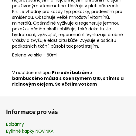
č
používaným v kosmetice. Udržuje v pleti přirozené
u
Ph. Je vhodný pro každý typ pokožky, především pro
j
smíšenou. Obsahuje velké množství vitamínů,
e
minerálů. Optimálně vyživuje a regeneruje jemnou
m
pokožku očního okolí i obličeje, také dekoltu. Je
e
hydratační, vyživující, regenerační. Vyhlazuje drobné
vrásky a zvyšuje elasticitu kůže. Zvyšuje elasticitu
podkožních tkání, působí tak proti strijím.
WAYUSA
Baleno ve skle - 50ml
KAKAOVÁ
50G
129
V nabídce eshopu
Přírodní balzám z
Kč
bambuckého másla s koenzymem Q10, s tímto a
ricínovým olejem. Se včelím voskem
Z
á
Informace pro vás
p
a
Balzámy
t
Bylinné kapky NOVINKA