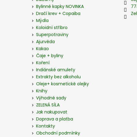
t
Bylinné kapky NOVINKA
77
í
Dračí krev + Copaiba
Zel
Mýdla
Koloidní stříbro
Superpotraviny
Ajurvéda
Kakao
Čaje + byliny
Koření
Indiánské amulety
Extrakty bez alkoholu
Oleje+ kosmetické olejky
Knihy
Výhodné sady
ZELENÁ SÍLA
Jak nakupovat
Doprava a platba
Kontakty
Obchodní podmínky