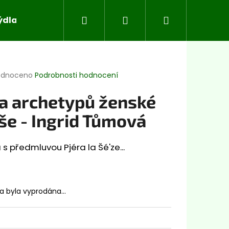
Hledat
Přihlášení
Nákupní
ýdla
Koloidní stříbro
Superpotraviny
Aj
košík
rné
odnoceno
Podrobnosti hodnocení
cení
ktu
la archetypů ženské
še - Ingrid Tůmová
ček.
 s předmluvou Pjéra la Šé'ze...
ka byla vyprodána…
Následující