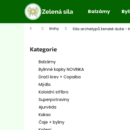
K
Přejít
na
o
Balzámy
Byl
obsah
Zpět
Zpět
š
do
do
í
Domů
Knihy
Síla archetypů ženské duše - 
obchodu
obchodu
k
P
o
Přeskočit
Kategorie
s
kategorie
t
Balzámy
r
Bylinné kapky NOVINKA
a
Dračí krev + Copaiba
n
Mýdla
n
Koloidní stříbro
í
Superpotraviny
p
Ajurvéda
a
Kakao
n
Čaje + byliny
e
Koření