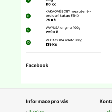
110 Kč
KAKAOVÉ BOBY nepražené -
pralesní kakao FENIX
75 Kč
WAYUSA original 100g
229 Kč
VILCACORA mletá 100g
139 Kč
Facebook
Z
á
Informace pro vás
Kont
p
a
Balzámy
ob