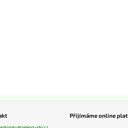
akt
Přijímáme online pla
jednavky
@
zelena-sila.cz