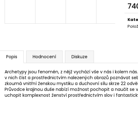
ANDSKÝ KŘÍŘ - TYRKYS
KAKAOVÉ MÁSLO
74
650 Kč
195 Kč
Měr
cena
Kate
Polo
Popis
Hodnocení
Diskuze
Archetypy jsou fenomén, z nějž vychází vše v nás i kolem nás
v nich číst a prostřednictvím nalezených obrazů poznávat se
zkoumá vnitřní ženskou mystiku a duchovní sílu skrze 22 odvěký
Průvodce krajinou duše nabízí možnost pochopit a naučit se vlí
uchopit komplexnost ženství prostřednictvím slov i fantastic