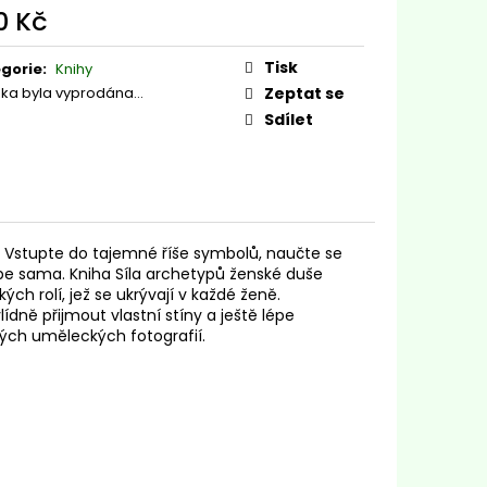
 CRIOLLO 100G
0 Kč
ná
:
Tisk
gorie
:
Knihy
žka byla vyprodána…
Zeptat se
Sdílet
. Vstupte do tajemné říše symbolů, naučte se
be sama. Kniha Síla archetypů ženské duše
ch rolí, jež se ukrývají v každé ženě.
dně přijmout vlastní stíny a ještě lépe
kých uměleckých fotografií.