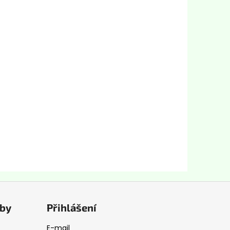
tby
Přihlášení
E-mail