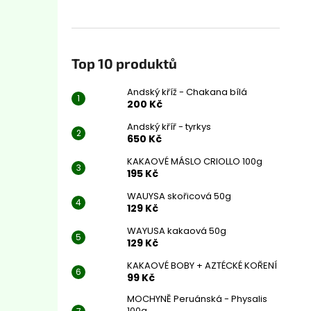
Top 10 produktů
Andský kříž - Chakana bílá
200 Kč
Andský kříř - tyrkys
650 Kč
KAKAOVÉ MÁSLO CRIOLLO 100g
195 Kč
WAUYSA skořicová 50g
129 Kč
WAYUSA kakaová 50g
129 Kč
KAKAOVÉ BOBY + AZTÉCKÉ KOŘENÍ
99 Kč
MOCHYNĚ Peruánská - Physalis
100g