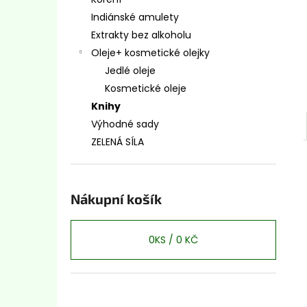
ANDSKÝ KŘÍŽ - CHAKANA BÍLÁ
l
Indiánské amulety
200 Kč
Extrakty bez alkoholu
Oleje+ kosmetické olejky
Jedlé oleje
Kosmetické oleje
Knihy
Výhodné sady
ZELENÁ SÍLA
Nákupní košík
0
KS /
0 KČ