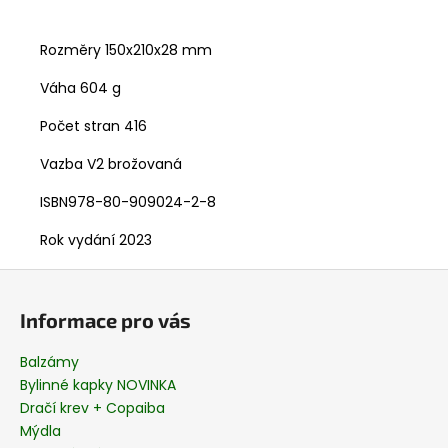
Rozměry
150x210x28 mm
Váha
604 g
Počet stran
416
Vazba
V2 brožovaná
ISBN
978-80-909024-2-8
Rok vydání
2023
Z
á
Informace pro vás
p
a
Balzámy
t
Bylinné kapky NOVINKA
í
Dračí krev + Copaiba
Mýdla