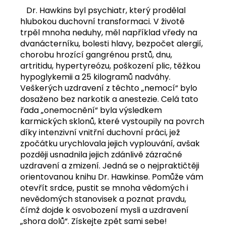
č
Dr. Hawkins byl psychiatr, který prodělal
u
hlubokou duchovní transformaci. V životě
j
trpěl mnoha neduhy, měl například vředy na
e
dvanácterníku, bolesti hlavy, bezpočet alergií,
m
chorobu hrozící gangrénou prstů, dnu,
e
artritidu, hypertyreózu, poškození plic, těžkou
hypoglykemii a 25 kilogramů nadváhy.
KAKAOVÉ
Veškerých uzdravení z těchto „nemocí“ bylo
MÁSLO
dosaženo bez narkotik a anestezie. Celá tato
CRIOLLO
řada „onemocnění“ byla výsledkem
100G
karmických sklonů, které vystoupily na povrch
195
díky intenzivní vnitřní duchovní práci, jež
Kč
zpočátku urychlovala jejich vyplouvání, avšak
později usnadnila jejich zdánlivě zázračné
uzdravení a zmizení. Jedná se o nejpraktičtěji
orientovanou knihu Dr. Hawkinse. Pomůže vám
otevřít srdce, pustit se mnoha vědomých i
nevědomých stanovisek a poznat pravdu,
čímž dojde k osvobození mysli a uzdravení
„shora dolů“. Získejte zpět sami sebe!