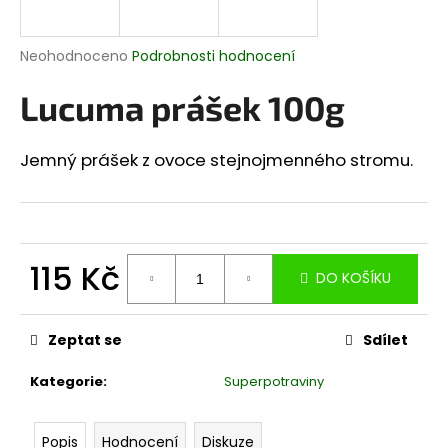
a
j
Průměrné
Neohodnoceno
Podrobnosti hodnocení
í
hodnocení
produktu
Lucuma prášek 100g
t
je
?
0,0
z
Jemný prášek z ovoce stejnojmenného stromu.
5
hvězdiček.
HLEDAT
115 Kč
DO KOŠÍKU
Měrná
D
cena:
o
Zeptat se
Sdílet
p
Kategorie
:
Superpotraviny
o
r
u
Popis
Hodnocení
Diskuze