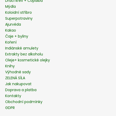
í
Dračí krev + Copaiba
Mýdla
Koloidní stříbro
Superpotraviny
Ajurvéda
Kakao
Čaje + byliny
Koření
Indiánské amulety
Extrakty bez alkoholu
Oleje+ kosmetické olejky
Knihy
Výhodné sady
ZELENÁ SÍLA
Jak nakupovat
Doprava a platba
Kontakty
Obchodní podmínky
GDPR