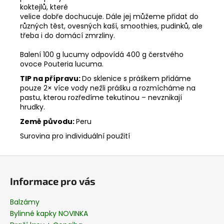
koktejlů, které
velice dobře dochucuje. Dále jej můžeme přidat do
různých těst, ovesných kaší, smoothies, pudinků, ale
třeba i do domácí zmrzliny.
Balení 100 g lucumy odpovídá 400 g čerstvého
ovoce
Pouteria lucuma.
TIP na přípravu:
Do sklenice s práškem přidáme
pouze 2× více vody nežli prášku a rozmícháme na
pastu, kterou rozředíme tekutinou – nevznikají
hrudky.
Země původu:
Peru
Surovina pro individuální použití
Z
á
Informace pro vás
p
a
Balzámy
t
Bylinné kapky NOVINKA