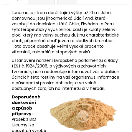
č
u
Lucuma je strom dorůstající výšky až 10 m. Jeho
j
domovinou jsou jihoamerická údolí And, která
e
zasahují do dnešních států Chile, Ekvádoru a Peru.
m
Fytoterapeuticky využitelnou částí je kulatý zelený
e
plod, který má velmi suchou dužinu charakteristické
chuti, připomíná chuť javoru a sladkých brambor.
Toto ovoce obsahuje velmi vysoké procento
KAKAOVÉ
vitamínů, minerálů a stopových prvků.
BOBY
NEPRAŽENÉ
Ustanovení nařízení Evropského parlamentu a Rady
-
(ES) č. 1924/2006, o výživových a zdravotních
PRALESNÍ
tvrzeních, nám nedovoluje informovat vás o dalších
KAKAO
účincích této rostliny na váš organismus. Informace
FENIX
o působení si prosím dohledejte ve volně
75
dostupných zdrojích na internetu či v herbáři.
Kč
Doporučené
dávkování
a způsob
přípravy:
Prášek z BIO
lucumy lze
použít při výrobě