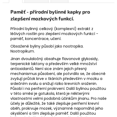
č
u
Paměť - p
řírodní
bylinné kapky pro
j
e
zlepšení mozkových funkcí.
m
Přírodní bylinný celkový (komplexní) extrakt z
e
léčivých rostlin pro zlepšení mozkových funkcí -
paměť, koncentrace, učení.
WAUYSA
Obsažené byliny působí jako nootropika.
SKOŘICOVÁ
Nootropikum.
50G
Jinan dvoulaločný obsahuje flavonové glykosidy,
129
terpenické laktony a především velké množství
Kč
antioxidantů. Není sice znám jejich přesný
mechanismus působení, ale potvrdilo se, že obecně
zvyšují průtok krve v tkáních především v mozku a
srdečním svalu a snižují riziko krevních sraženin.
Působí i na periferní prokrvení. Další bylinou použitou
v této směsi je gotukola, která je některými
vlastnostmi velmi podobná účinkům jinanu. Pro naše
účely je důležité, že také zlepšuje periferní krevní
oběh, prokrvuje mozek, významně napomáhá jeho
okysličení a tím zlepšuje paměť. Další použitou