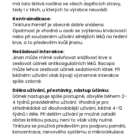
má tato léčivá rostlina ve všech doplňcích stravy,
tedy i v těch, u kterých to výrobce neuvádí.
Kontraindikace:
Tinktura Paměť je obecně dobře snášena.
Opatrnost je vhodná u osob se zvýšenou krvácivostí
nebo při současném užívání silnějších léků na ředění
krve, a to především kvůli jinanu.
Nežádoucí interakce:
Jinan může mírně ovlivňovat srážlivost krve a
zesilovat účinek antikoagulačních léků. Bacopa
může lehce zesilovat účinek sedativních látek. Při
běžném užívání však bývají významné interakce
spíše vzácné.
Délka užívání, přestávky, nástup účinku:
Účinek nastupuje spíše postupně, obvykle během 2–
4 týdnů pravidelného užívání. Vhodná je pro
střednědobé až dlouhodobější užívání, běžně 4–12
týdnů i déle. Při delším užívání je možné zařadit
občas krátkou pauzu, není to však vždy nutné.
Tinktura se používá především pro podporu paměti,
koncentrace, nervového systému a mikrocirkulace.