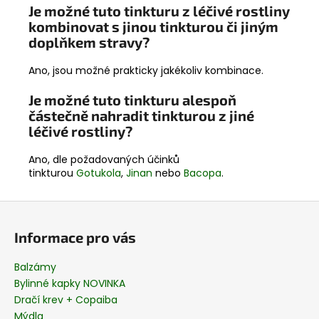
Je možné tuto tinkturu z léčivé rostliny
kombinovat s jinou tinkturou či jiným
doplňkem stravy?
Ano, jsou možné prakticky jakékoliv kombinace.
Je možné tuto tinkturu alespoň
částečně nahradit tinkturou z jiné
léčivé rostliny?
Ano, dle požadovaných účinků
tinkturou
Gotukola
,
Jinan
nebo
Bacopa
.
Z
á
Informace pro vás
p
a
Balzámy
t
Bylinné kapky NOVINKA
í
Dračí krev + Copaiba
Mýdla