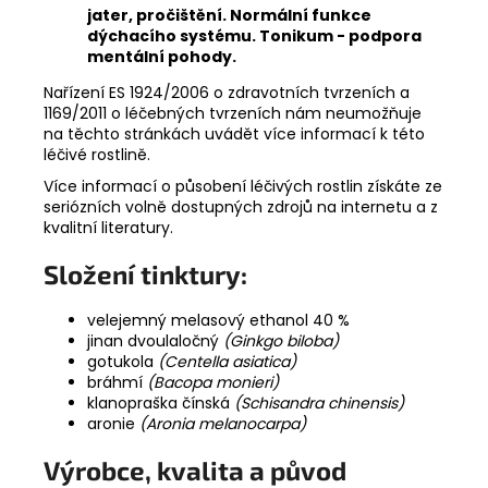
jater, pročištění. Normální funkce
dýchacího systému. Tonikum - podpora
mentální pohody.
Nařízení ES 1924/2006 o zdravotních tvrzeních a
1169/2011 o léčebných tvrzeních nám neumožňuje
na těchto stránkách uvádět více informací k této
léčivé rostlině.
Více informací o působení léčivých rostlin získáte ze
seriózních volně dostupných zdrojů na internetu a z
kvalitní literatury.
Složení tinktury:
velejemný melasový ethanol 40 %
jinan dvoulaločný
(Ginkgo biloba)
gotukola
(Centella asiatica)
bráhmí
(Bacopa monieri)
klanopraška čínská
(Schisandra chinensis)
aronie
(Aronia melanocarpa)
Výrobce, kvalita a původ