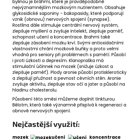
bylinou je bráhmí, které je pravděpodobně
nejvýznamnějším mozkovým nutrientem. Obsahuje
glykosidické saponiny - bakopasidy, které podporují
vznik (obnovu) nervových spojení (synapse).
Rostlina dále stimuluje centrální nervový systém,
zlepšuje myšlení a zvyšuje intelekt, zlepšuje paměť,
schopnost učení a koncentrace. Brahmi také
zlepšuje zásobení mozku krví. Svými antioxidačními
vlastnostmi chrání mozkové buňky a proto velmi
vhodná pro seniory při problémech s pamětí. Působí
i proti úzkosti a depresím. Klanopraška má
stimulační účinnek na mozek (snižuje úzkost a
zlepšuje paměť). Plody aronie působí protiskleroticky
a zlepšují přužnost a pevnost cévních stěn. Aronie
zvyšuje aktivitu, zlepšuje stav očí a jater a působí na
hladinu cholesterolu.
Působení této směsi můžeme doplnit tinkturou
Bělotrn, která také významně přispívá k regeneraci a
obnově nervových spojení.
Nejčastější využití:
mozek
učení
koncentrace