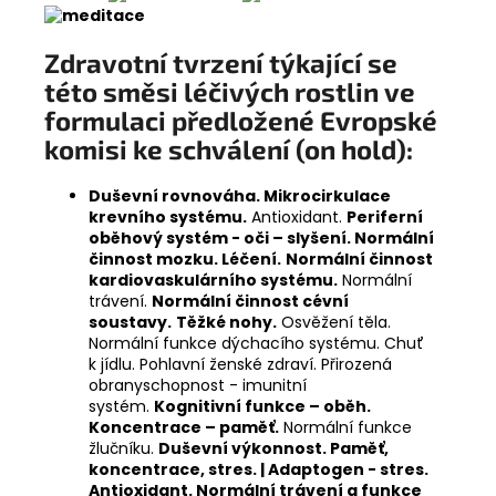
Zdravotní tvrzení týkající se
této směsi léčivých rostlin ve
formulaci předložené Evropské
komisi ke schválení (on hold):
Duševní rovnováha. Mikrocirkulace
krevního systému.
Antioxidant.
Periferní
oběhový systém - oči – slyšení. Normální
činnost mozku. Léčení.
Normální činnost
kardiovaskulárního systému.
Normální
trávení.
Normální činnost cévní
soustavy.
Těžké nohy.
Osvěžení těla.
Normální funkce dýchacího systému. Chuť
k jídlu. Pohlavní ženské zdraví. Přirozená
obranyschopnost - imunitní
systém.
Kognitivní funkce – oběh.
Koncentrace – paměť.
Normální funkce
žlučníku.
Duševní výkonnost. Paměť,
koncentrace, stres. | Adaptogen - stres.
Antioxidant. Normální trávení a funkce