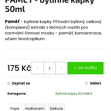
je
a
0,0
50ml
z
j
5
í
hvězdiček.
Paměť
- bylinné kapky. Přírodní bylinný celkový
t
(komplexní) extrakt z léčivých rostlin pro
?
normální činnost mozku - paměť, koncentrace,
učení. Nootropikum.
HLEDAT
175 Kč
DO KOŠÍKU
Měrná
D
cena:
Zeptat se
Sdílet
o
p
Kategorie
:
Bylinné kapky NOVINKA
o
r
u
Popis
Hodnocení
Diskuze