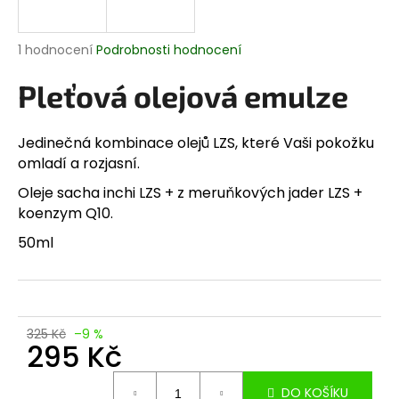
a
j
Průměrné
1 hodnocení
Podrobnosti hodnocení
í
hodnocení
produktu
Pleťová olejová emulze
t
je
?
5,0
z
Jedinečná kombinace olejů LZS, které Vaši pokožku
5
omladí a rozjasní.
hvězdiček.
Oleje sacha inchi LZS + z meruňkových jader LZS +
HLEDAT
koenzym Q10.
50ml
D
o
p
325 Kč
–9 %
o
295 Kč
r
Měrná
u
DO KOŠÍKU
cena: