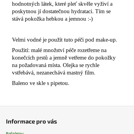
hodnotných látek, které pleť skvěle vyživí a
poskytnou jí dostatečnou hydrataci. Tím se
stává pokožka hebkou a jemnou :-)
Velmi vodné je použít tuto péči pod make-up.
Použití: malé množství péče rozetřeme na
konečcích prstů a jemně vetřeme do pokožky
na požadovaná místa. Olejka se rychle
vstřebává, nezanechává mastný film.
Baleno ve skle s pipetou.
Z
á
Informace pro vás
p
a
Balzámy