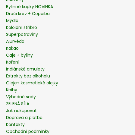
t
Bylinné kapky NOVINKA
í
Dračí krev + Copaiba
Mýdla
Koloidní stříbro
Superpotraviny
Ajurvéda
Kakao
Čaje + byliny
Koření
Indiánské amulety
Extrakty bez alkoholu
Oleje+ kosmetické olejky
Knihy
Výhodné sady
ZELENÁ SÍLA
Jak nakupovat
Doprava a platba
Kontakty
Obchodní podmínky