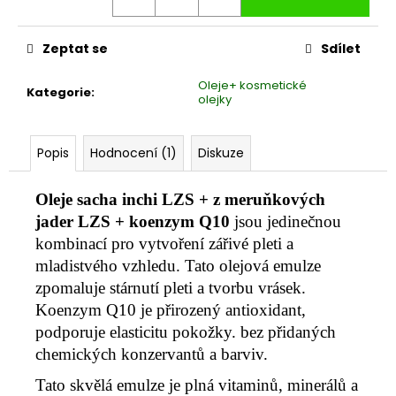
č
u
j
Zeptat se
Sdílet
e
m
Oleje+ kosmetické
Kategorie
:
e
olejky
WAYUSA
Popis
Hodnocení (1)
Diskuze
KAKAOVÁ
50G
Oleje sacha inchi LZS + z meruňkových
129
Kč
jader LZS + koenzym Q10
jsou jedinečnou
kombinací pro vytvoření zářivé pleti a
mladistvého vzhledu. Tato olejová emulze
zpomaluje stárnutí pleti a tvorbu vrásek.
Koenzym Q10 je přirozený antioxidant,
podporuje elasticitu pokožky. bez přidaných
chemických konzervantů a barviv.
Tato skvělá emulze je plná vitaminů, minerálů a