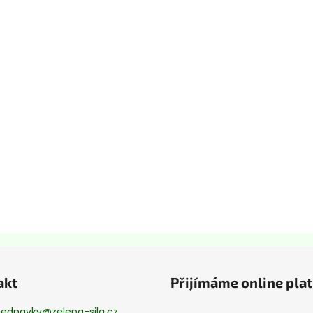
akt
Přijímáme online pla
jednavky
@
zelena-sila.cz