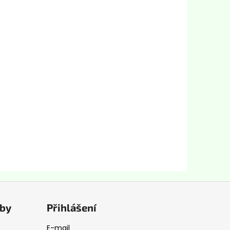
tby
Přihlášení
E-mail