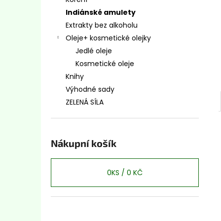
LAHVIČKA NOSNÍ SPREJ 20ML
l
Indiánské amulety
24 Kč
Původně:
34 Kč
Extrakty bez alkoholu
Oleje+ kosmetické olejky
Jedlé oleje
Kosmetické oleje
Knihy
Výhodné sady
ZELENÁ SÍLA
Nákupní košík
0
KS /
0 KČ