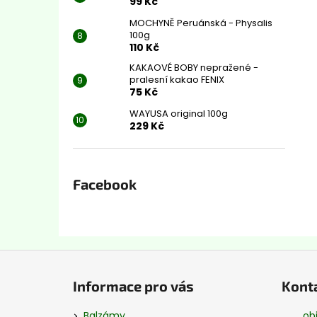
99 Kč
MOCHYNĚ Peruánská - Physalis
100g
110 Kč
KAKAOVÉ BOBY nepražené -
pralesní kakao FENIX
75 Kč
WAYUSA original 100g
229 Kč
Facebook
Z
á
Informace pro vás
Kont
p
a
Balzámy
ob