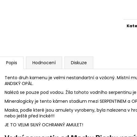
ANDSKÝ KŘÍŽ - CHAKANA BÍLÁ
ANDSKÝ KŘÍŘ - 
Měr
cena
200 Kč
650 Kč
Kate
Popis
Hodnocení
Diskuze
Tento druh kamenu je velmi nestandartní a vzácný. Místní mu
ANDSKÝ OPÁL.
Nalézá se pouze pod vodou. Žíla tohoto vodního serpentinu j
Mineralogicky je tento kámen stadium mezi SERPENTINEM a OPÁ
Maska, podle které jsou amulety vyrobeny, byla nalezena v h
nebo ještě před Incké!!!
JE TO VELMI SILNÝ OCHRANNÝ AMULET!