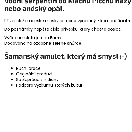
Vodní serpentin od
Machu Picchu nazýv
nebo andský opál.
Přívěsek Šamanské masky je ručně vyřezaný z kamene
Vodní
Do poznámky napište číslo přívěsku, který chcete poslat.
Výška amuletu je cca
5 cm
.
Dodáváno na ozdobné zelené šňůrce.
Šamanský amulet, který má smysl :-)
Ruční práce
Originální produkt
Spolupráce s indiány
Podpora výzkumu starých kultur