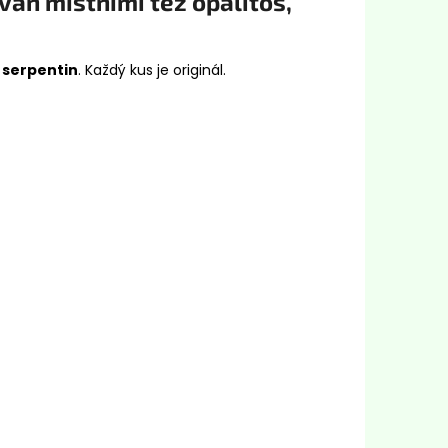
án místními též opalitos,
 serpentin
. Každý kus je originál.