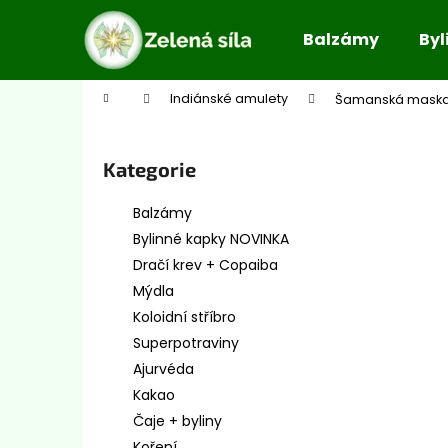
K
Přejít
na
o
Balzámy
Byl
obsah
Zpět
Zpět
š
do
do
í
Domů
Indiánské amulety
Šamanská maska 
obchodu
obchodu
k
P
o
Přeskočit
Kategorie
s
kategorie
t
Balzámy
r
Bylinné kapky NOVINKA
a
Dračí krev + Copaiba
n
Mýdla
n
Koloidní stříbro
í
Superpotraviny
p
Ajurvéda
a
Kakao
n
Čaje + byliny
e
Koření