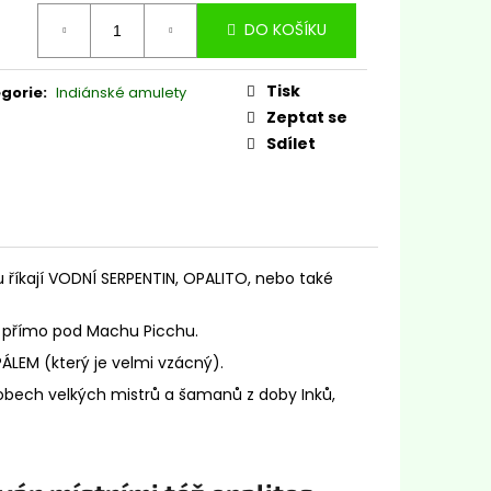
TYRKYS
ná
DO KOŠÍKU
:
Tisk
gorie
:
Indiánské amulety
Zeptat se
Sdílet
 říkají VODNÍ SERPENTIN, OPALITO, nebo také
e přímo pod Machu Picchu.
LEM (který je velmi vzácný).
robech velkých mistrů a šamanů z doby Inků,