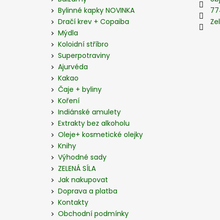
t
Bylinné kapky NOVINKA
77
í
Dračí krev + Copaiba
Zel
Mýdla
Koloidní stříbro
Superpotraviny
Ajurvéda
Kakao
Čaje + byliny
Koření
Indiánské amulety
Extrakty bez alkoholu
Oleje+ kosmetické olejky
Knihy
Výhodné sady
ZELENÁ SÍLA
Jak nakupovat
Doprava a platba
Kontakty
Obchodní podmínky