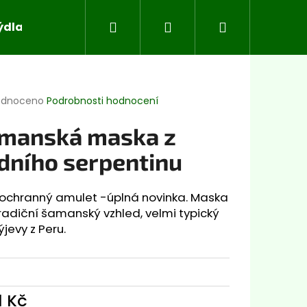
Hledat
Přihlášení
Nákupní
ýdla
Koloidní stříbro
Superpotraviny
Aj
košík
rné
odnoceno
Podrobnosti hodnocení
cení
ktu
manská maska z
dního serpentinu
ček.
 ochranný amulet -úplná novinka. M
aska
adiční šamanský vzhled, velmi typický
ýjevy z Peru.
Následující
11 Kč