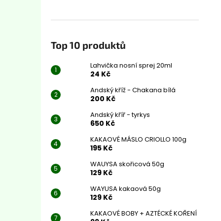
Top 10 produktů
Lahvička nosní sprej 20ml
24 Kč
Andský kříž - Chakana bílá
200 Kč
Andský kříř - tyrkys
650 Kč
KAKAOVÉ MÁSLO CRIOLLO 100g
195 Kč
WAUYSA skořicová 50g
129 Kč
WAYUSA kakaová 50g
129 Kč
KAKAOVÉ BOBY + AZTÉCKÉ KOŘENÍ