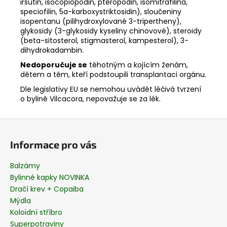
irsutin, isocopiopodin, pteropodin, isomitrafilina,
speciofilin, 5a-karboxystriktosidin), sloučeniny
isopentanu (pilihydroxylované 3-tripertheny),
glykosidy (3-glykosidy kyseliny chinovové), steroidy
(beta-sitosterol, stigmasterol, kampesterol), 3-
dihydrokadambin.
Nedoporučuje se
těhotným a kojícím ženám,
dětem a těm, kteří podstoupili transplantaci orgánu.
Dle legislativy EU se nemohou uvádět léčivá tvrzení
o bylině Vilcacora, nepovažuje se za lék.
Z
á
Informace pro vás
p
a
Balzámy
t
Bylinné kapky NOVINKA
í
Dračí krev + Copaiba
Mýdla
Koloidní stříbro
Superpotraviny