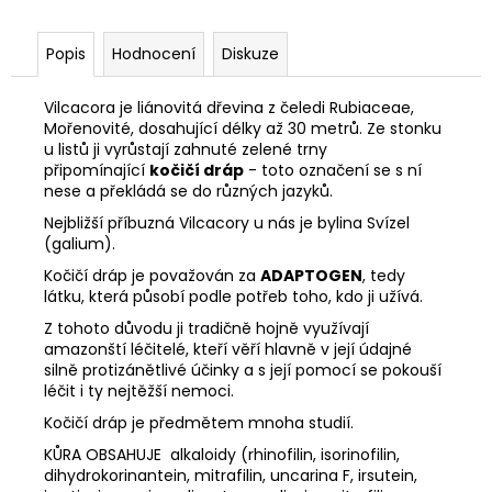
č
u
j
Popis
Hodnocení
Diskuze
e
m
Vilcacora je liánovitá dřevina z čeledi Rubiaceae,
e
Mořenovité, dosahující délky až 30 metrů. Ze stonku
u listů ji vyrůstají zahnuté zelené trny
připomínající
kočičí dráp
- toto označení se s ní
KAKAOVÉ
nese a překládá se do různých jazyků.
BOBY
Nejbližší příbuzná Vilcacory u nás je bylina Svízel
+
AZTÉCKÉ
(galium).
KOŘENÍ
Kočičí dráp je považován za
ADAPTOGEN
, tedy
99
látku, která působí podle potřeb toho, kdo ji užívá.
Kč
Z tohoto důvodu ji tradičně hojně využívají
amazonští léčitelé, kteří věří hlavně v její údajné
silně protizánětlivé účinky a s její pomocí se pokouší
léčit i ty nejtěžší nemoci.
Kočičí dráp je předmětem mnoha studií.
KŮRA OBSAHUJE alkaloidy (rhinofilin, isorinofilin,
dihydrokorinantein, mitrafilin, uncarina F, irsutein,