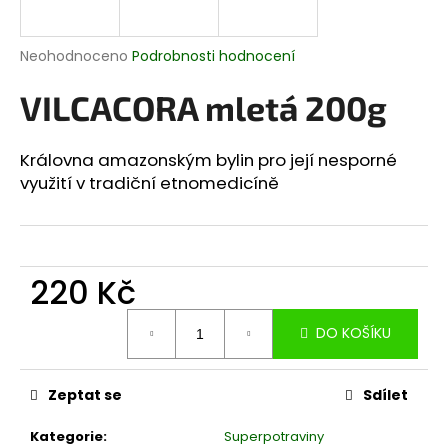
a
j
Průměrné
Neohodnoceno
Podrobnosti hodnocení
í
hodnocení
produktu
VILCACORA mletá 200g
t
je
?
0,0
z
Královna amazonským bylin pro její nesporné
5
využití v tradiční etnomedicíně
hvězdiček.
HLEDAT
220 Kč
Měrná
D
DO KOŠÍKU
cena:
o
p
o
Zeptat se
Sdílet
r
u
Kategorie
:
Superpotraviny