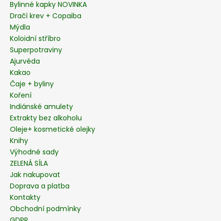
t
Bylinné kapky NOVINKA
í
Dračí krev + Copaiba
Mýdla
Koloidní stříbro
Superpotraviny
Ajurvéda
Kakao
Čaje + byliny
Koření
Indiánské amulety
Extrakty bez alkoholu
Oleje+ kosmetické olejky
Knihy
Výhodné sady
ZELENÁ SÍLA
Jak nakupovat
Doprava a platba
Kontakty
Obchodní podmínky
GDPR