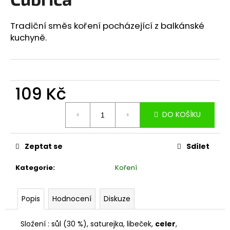
je
a
0,0
z
j
Tradiční směs koření pocházející z balkánské
5
kuchyně.
í
hvězdiček.
t
?
109 Kč
Měrná
DO KOŠÍKU
cena:
HLEDAT
Zeptat se
Sdílet
D
Kategorie
:
Koření
o
p
o
Popis
Hodnocení
Diskuze
r
u
Složení :
sůl (30 %), saturejka, libeček,
celer
,