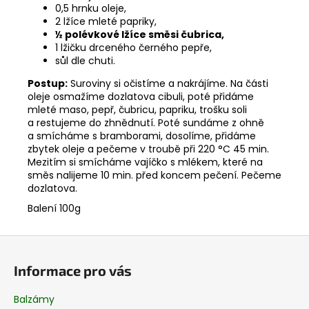
0,5 hrnku oleje,
2 lžíce mleté papriky,
½ polévkové lžíce směsi čubrica,
1 lžičku drceného černého pepře,
sůl dle chuti.
Postup:
Suroviny si očistíme a nakrájíme. Na části
oleje osmažíme dozlatova cibuli, poté přidáme
mleté maso, pepř, čubricu, papriku, trošku soli
a restujeme do zhnědnutí. Poté sundáme z ohně
a smícháme s bramborami, dosolíme, přidáme
zbytek oleje a pečeme v troubě při 220 °C 45 min.
Mezitím si smícháme vajíčko s mlékem, které na
směs nalijeme 10 min. před koncem pečení. Pečeme
dozlatova.
Balení 100g
Z
á
Informace pro vás
p
a
Balzámy