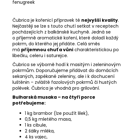
č
fenugreek
u
j
Čubrica je kořenicí přípravek té
nejvyšší kvality
.
e
Nejčastěji se lze s touto chutí setkat v receptech
m
pocházejících z balkánské kuchyně. Jedná se
e
o příjemně aromatické koření, které doladí každý
pokrm, do kterého jej přidáte. Celá směs
má
příjemnou chuť a vůni
charakteristickou po
ANDSKÝ
libečku, celeru i saturejce.
KŘÍŘ
-
Čubrica se výborně hodí k masitým i zeleninovým
TYRKYS
pokrmům. Doporučujeme přidávat do domácích
sekaných, zapékané zeleniny, ale i k dochucení
650
luštěnin – zvláště fazolových pokrmů či hustých
Kč
polévek. Čubrica je vhodná pro grilování.
Bulharská musaka – n
a čtyři porce
potřebujeme:
1 kg brambor (lze použít lilek),
0,5 kg mletého masa,
1 ks cibule,
2 šálky mléka,
4 ks vajec,