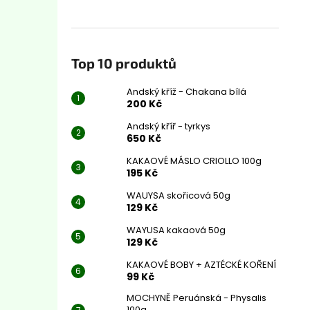
Top 10 produktů
Andský kříž - Chakana bílá
200 Kč
Andský kříř - tyrkys
650 Kč
KAKAOVÉ MÁSLO CRIOLLO 100g
195 Kč
WAUYSA skořicová 50g
129 Kč
WAYUSA kakaová 50g
129 Kč
KAKAOVÉ BOBY + AZTÉCKÉ KOŘENÍ
99 Kč
MOCHYNĚ Peruánská - Physalis
100g