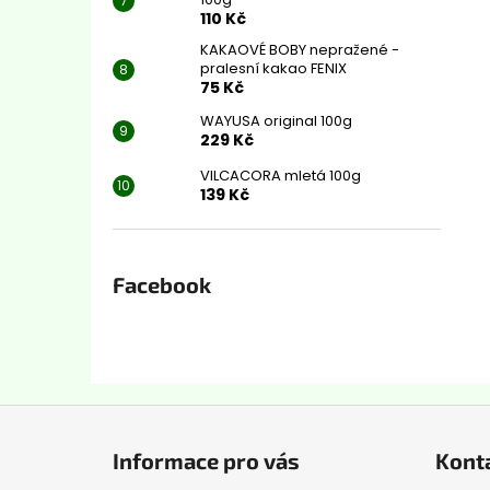
110 Kč
KAKAOVÉ BOBY nepražené -
pralesní kakao FENIX
75 Kč
WAYUSA original 100g
229 Kč
VILCACORA mletá 100g
139 Kč
Facebook
Z
á
Informace pro vás
Kont
p