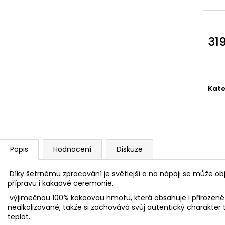
ANDSKÝ KŘÍŘ - TYRKYS
KAKAOVÉ MÁSLO
650 Kč
195 Kč
31
Měr
cena
Kate
Popis
Hodnocení
Diskuze
Díky šetrnému zpracování je světlejší a na nápoji se může ob
přípravu i kakaové ceremonie.
výjimečnou 100% kakaovou hmotu, která obsahuje i přirozené
nealkalizované, takže si zachovává svůj autentický charakter t
teplot.