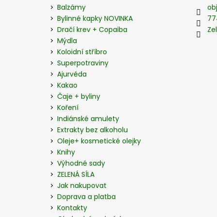
a
Balzámy
ob
t
Bylinné kapky NOVINKA
77
í
Dračí krev + Copaiba
Zel
Mýdla
Koloidní stříbro
Superpotraviny
Ajurvéda
Kakao
Čaje + byliny
Koření
Indiánské amulety
Extrakty bez alkoholu
Oleje+ kosmetické olejky
Knihy
Výhodné sady
ZELENÁ SÍLA
Jak nakupovat
Doprava a platba
Kontakty