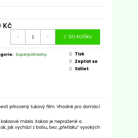
 CRIOLLO 100G
9 Kč
ná
DO KOŠÍKU
:
Tisk
gorie
:
Superpotraviny
Zeptat se
Sdílet
jevit přirozený tukový film. Vhodné pro domácí
 kakaové máslo. Kakao je nepražené a
ak, jak vychází z bobu, bez „přetlaku“ vysokých