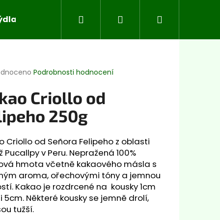
Hledat
Přihlášení
Nákupní
ýdla
Koloidní stříbro
Superpotraviny
Aj
košík
rné
odnoceno
Podrobnosti hodnocení
cení
ktu
kao Criollo od
lipeho 250g
ček.
 Criollo od Señora Felipeho z oblasti
ž Pucallpy v Peru. Nepražená 100%
ová hmota včetně kakaového másla s
ným aroma, ořechovými tóny a jemnou
stí. Kakao je rozdrcené na kousky 1cm
Následující
i 5cm. Některé kousky se jemně drolí,
sou tužší.