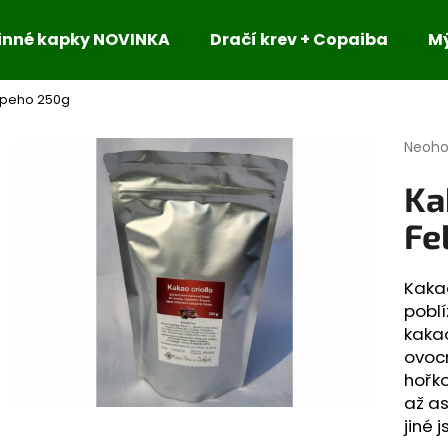
inné kapky NOVINKA
Dračí krev + Copaiba
M
lipeho 250g
Co potřebujete najít?
Průmě
Neoh
hodno
produ
HLEDAT
Ka
je
0,0
Fe
z
5
Doporučujeme
hvězdi
Kakao
poblí
kaka
ovoc
hořko
až as
jiné j