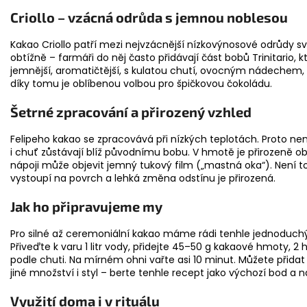
Criollo – vzácná odrůda s jemnou noblesou
Kakao Criollo patří mezi nejvzácnější nízkovýnosové odrůdy svě
obtížně – farmáři do něj často přidávají část bobů Trinitario, kte
jemnější, aromatičtější, s kulatou chutí, ovocným nádechem, 
díky tomu je oblíbenou volbou pro špičkovou čokoládu.
Šetrné zpracování a přirozený vzhled
Felipeho kakao se zpracovává při nízkých teplotách. Proto n
i chuť zůstávají blíž původnímu bobu. V hmotě je přirozeně
nápoji může objevit jemný tukový film („mastná oka“). Není to
vystoupí na povrch a lehká změna odstínu je přirozená.
Jak ho připravujeme my
Pro silné až ceremoniální kakao máme rádi tenhle jednoduch
Přiveďte k varu 1 litr vody, přidejte 45–50 g kakaové hmoty, 2
podle chuti. Na mírném ohni vařte asi 10 minut. Můžete přidat
jiné množství i styl – berte tenhle recept jako výchozí bod a na
Využití doma i v rituálu