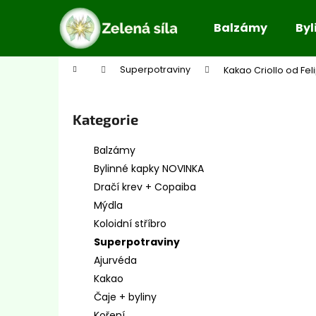
K
Přejít
na
o
Balzámy
Byl
obsah
Zpět
Zpět
š
do
do
í
Domů
Superpotraviny
Kakao Criollo od Fe
obchodu
obchodu
k
P
o
Přeskočit
Kategorie
s
kategorie
t
Balzámy
r
Bylinné kapky NOVINKA
a
Dračí krev + Copaiba
n
Mýdla
n
Koloidní stříbro
í
Superpotraviny
p
Ajurvéda
a
Kakao
n
Čaje + byliny
e
Koření