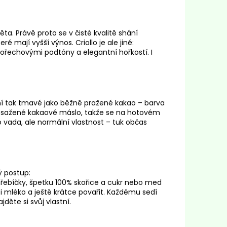
ta. Právě proto se v čisté kvalitě shání
ré mají vyšší výnos. Criollo je ale jiné:
ořechovými podtóny a elegantní hořkostí. I
ení tak tmavé jako běžně pražené kakao – barva
 obsažené kakaové máslo, takže se na hotovém
 vada, ale normální vlastnost – tuk občas
ý postup:
 hřebíčky, špetku 100% skořice a cukr nebo med
 i mléko a ještě krátce povařit. Každému sedí
jděte si svůj vlastní.