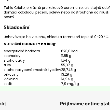
Tohle Criollo je krásné pro kakaové ceremonie, ale stejně dob
domácí čokoládu, pečení, polevy nebo nastrouhané do müsli. 
pevný.
Skladování
Uchovávejte ho v suchu, chladu a temnu při teplotě 0–20 °C.
NUTRIČNÍ HODNOTY na 100g:
energetická hodnota
628,8 kcal
sacharidy
11,85 g
z toho cukry
1,54 g
tuky
55,37 g
z toho nasycené mastné kyseliny
28,745 g
bílkoviny
13,29 g
vláknina
14,94 g
sodík
7,9 mg/kg
akt
Přijímáme online pla