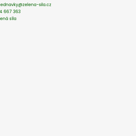
jednavky
@
zelena-sila.cz
4 667 363
ená síla