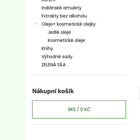
ANDSKÝ KŘÍŽ - CHAKANA BÍLÁ
l
Indiánské amulety
200 Kč
Extrakty bez alkoholu
Oleje+ kosmetické olejky
Jedlé oleje
Kosmetické oleje
Knihy
Výhodné sady
ZELENÁ SÍLA
Nákupní košík
0
KS /
0 KČ